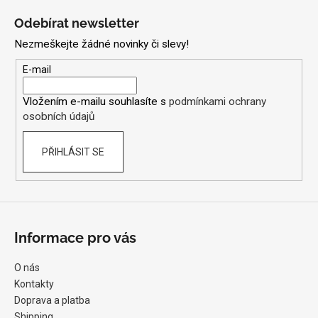
á
Odebírat newsletter
p
Nezmeškejte žádné novinky či slevy!
a
t
E-mail
í
Vložením e-mailu souhlasíte s
podmínkami ochrany
osobních údajů
PŘIHLÁSIT SE
Informace pro vás
O nás
Kontakty
Doprava a platba
Shipping