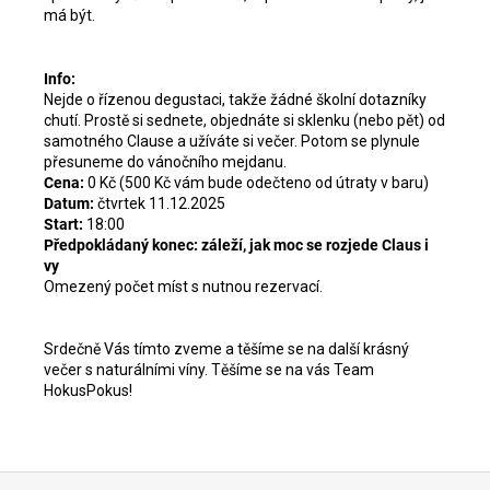
má být.
Info:
Nejde o řízenou degustaci, takže žádné školní dotazníky
chutí. Prostě si sednete, objednáte si sklenku (nebo pět) od
samotného Clause a užíváte si večer. Potom se plynule
přesuneme do vánočního mejdanu.
Cena:
0 Kč (500 Kč vám bude odečteno od útraty v baru)
Datum:
čtvrtek 11.12.2025
Start:
18:00
Předpokládaný konec:
záleží, jak moc se rozjede Claus i
vy
Omezený počet míst s nutnou rezervací.
Srdečně Vás tímto zveme a těšíme se na další krásný
večer s naturálními víny. Těšíme se na vás Team
HokusPokus!
Z