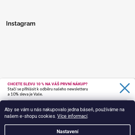
Instagram
CHCETE SLEVU 10 %
NA VÁŠ PRVNÍ NÁKUP?
Stačí se přihlásit k odběru našeho newsletteru
a 10% sleva je Vaše.
Aby se vám u nás nakupovalo jedna báseň, používáme na
našem e-shopu cookies.
Více informací
.
Ano, chci se přihlásit
Zásady zpracování osobních údajů
Nastavení
Sledovat na Instagramu