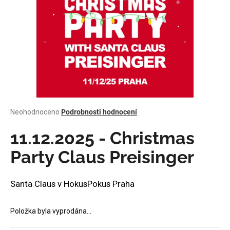
a
j
í
t
?
Průměrné
Neohodnoceno
Podrobnosti hodnocení
HLEDAT
hodnocení
produktu
11.12.2025 - Christmas
je
0,0
Party Claus Preisinger
z
D
5
o
hvězdiček.
Santa Claus v HokusPokus Praha
p
o
r
Položka byla vyprodána…
u