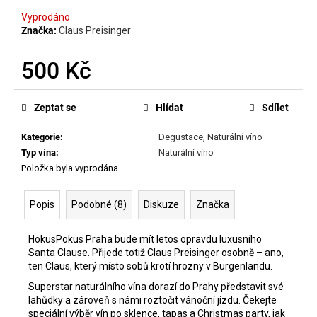
č
u
Vyprodáno
j
Značka:
Claus Preisinger
e
m
500 Kč
e
Měrná
cena:
Zeptat se
Hlídat
Sdílet
MATASSA
-
Kategorie
:
Degustace
,
Naturální víno
CUVÉE
Typ vína
:
Naturální víno
MARGUERITE
2024
Položka byla vyprodána…
699
Kč
Popis
Podobné (8)
Diskuze
Značka
HokusPokus Praha bude mít letos opravdu luxusního
Santa Clause. Přijede totiž Claus Preisinger osobně – ano,
ten Claus, který místo sobů krotí hrozny v Burgenlandu.
Superstar naturálního vína dorazí do Prahy představit své
lahůdky a zároveň s námi roztočit vánoční jízdu. Čekejte
speciální výběr vín po sklence, tapas a Christmas party, jak