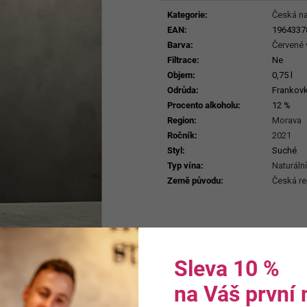
ERDEN II. MAIS
cena:
929 Kč
Kategorie
:
Česká na
699 Kč
EAN
:
1964337
Barva
:
Červené 
Filtrace
:
Ne
Objem
:
0,75 l
Odrůda
:
Frankov
Procento alkoholu
:
12 %
Region
:
Morava
Ročník
:
2021
Styl
:
Suché
Typ vína
:
Naturální
Země původu
:
Česká re
Sleva 10 %
na Váš první