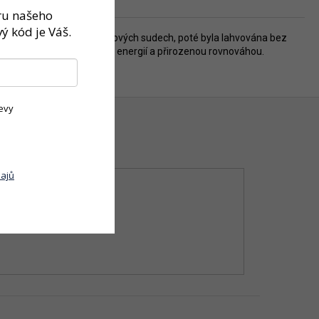
ěru našeho
ý kód je Váš.
ěsíců zrála ve starších dubových sudech, poté byla lahvována bez
 odrůdovým projevem, živou energií a přirozenou rovnováhou.
evy
ajů