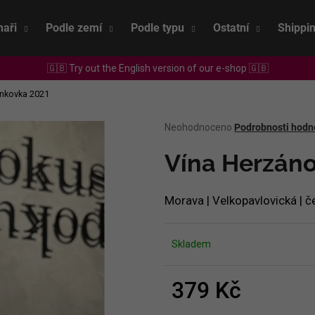
naři
Podle zemí
Podle typu
Ostatní
Shippi
🇬🇧 Try out the English version of our e-shop 🇬🇧
Co potřebujete najít?
ankovka 2021
Průměrné
Neohodnoceno
Podrobnosti hodn
HLEDAT
hodnocení
produktu
Vína Herzáno
je
0,0
Doporučujeme
z
Morava | Velkopavlovická | č
5
hvězdiček.
Skladem
379 Kč
SEPP MUSTER - GRAF SAUVIGNON 2022
CHRISTIAN TSCH
Měrná