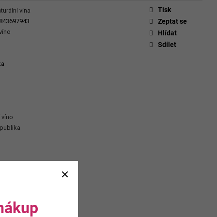
CHEVERGOREN 2024
Tisk
turální vína
843697943
Zeptat se
víno
Hlídat
Sdílet
ka
 víno
publika
 nákup