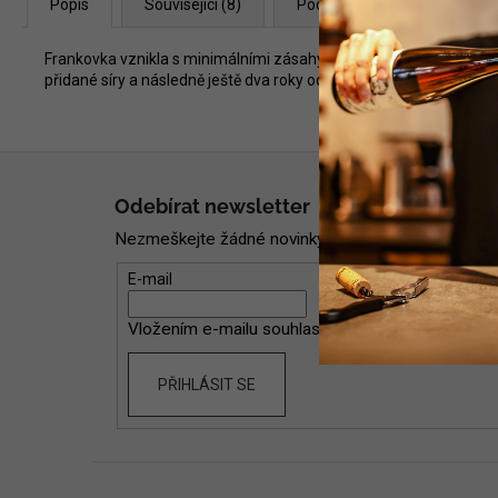
Popis
Související (8)
Podobné (8)
Diskuze
Frankovka vznikla s minimálními zásahy ve sklepě. Kvasila spont
přidané síry a následně ještě dva roky odpočívala v láhvi před u
Z
á
Odebírat newsletter
p
Nezmeškejte žádné novinky či slevy!
a
t
E-mail
í
Vložením e-mailu souhlasíte s
podmínkami ochran
PŘIHLÁSIT SE