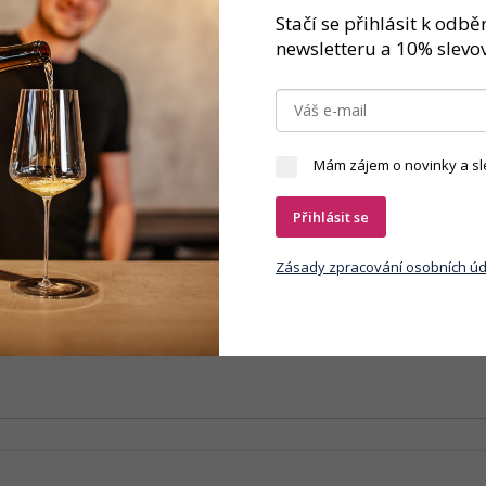
Značka
Stačí se přihlásit k odb
newsletteru a 10% slevov
ánně, bez použití enzymů, číření a dalších zbytečných úprav. Dvanáct m
vedením na trh. Výsledkem je šťavnatá, středně plná Frankovka s čistým
Mám zájem o novinky a sl
Přihlásit se
Zásady zpracování osobních úd
y osobních údajů