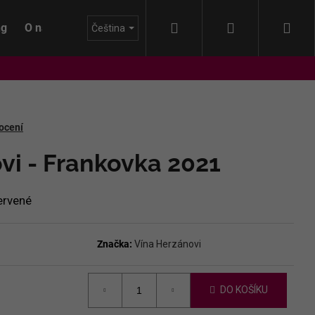
Hledat
Přihlášení
Nák
ng
O nás
Blog
Čeština
koš
ocení
vi - Frankovka 2021
ervené
Značka:
Vína Herzánovi
DO KOŠÍKU
IDA - HIMMEL AUF