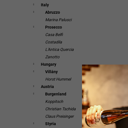
Italy
Abruzzo
Marina Palusci
Prosecco
Casa Belfi
Costadila
L'Antica Quercia
Zanotto
Hungary
Villány
Horst Hummel
Austria
Burgenland
Koppitsch
Christian Tschida
Claus Preisinger
Styria