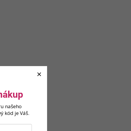
 nákup
ěru našeho
ý kód je Váš.