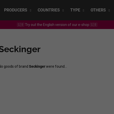
PRODUCERS
COUNTRIES
TYPE
OTHERS
🇬🇧 Try out the English version of our e-shop 🇬🇧
What are you looking for?
Seckinger
SEARCH
No goods of brand
Seckinger
were found...
We recommend
SEPP MUSTER - GRAF SAUVIGNON 2022
CHRISTIAN TSCH