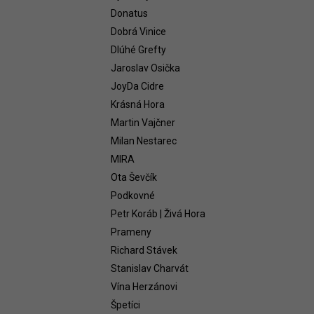
WHITE 2021
Donatus
58,54 €
Dobrá Vinice
Dlúhé Grefty
Jaroslav Osička
JoyDa Cidre
Krásná Hora
Martin Vajčner
Milan Nestarec
MIRA
Ota Ševčík
Podkovné
Petr Koráb | Živá Hora
Prameny
Richard Stávek
Stanislav Charvát
Vína Herzánovi
Špetíci