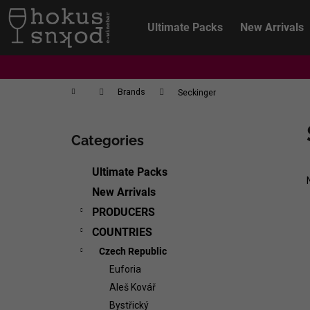
C
Skip
to
a
Ultimate Packs
New Arrivals
content
Back
Back
r
shopping
shopping
t
Home
Brands
Seckinger
S
i
Categories
Skip
d
categories
e
Ultimate Packs
b
New Arrivals
a
PRODUCERS
r
COUNTRIES
Czech Republic
Euforia
Aleš Kovář
CHRISTIAN TSCHIDA - NON TRADITION
Bystřický