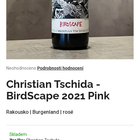
a
j
í
t
?
Průměrné
Neohodnoceno
Podrobnosti hodnocení
HLEDAT
hodnocení
produktu
Christian Tschida -
je
0,0
BirdScape 2021 Pink
z
D
5
o
hvězdiček.
Rakousko | Burgenland | rosé
p
o
r
u
Skladem