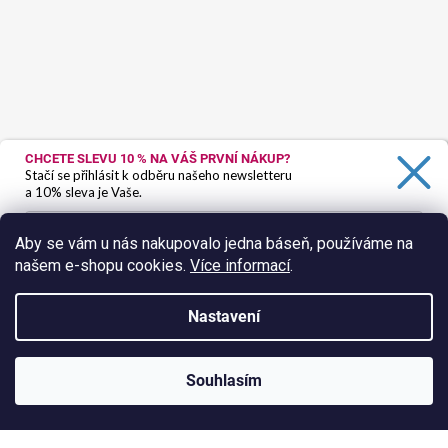
CHCETE SLEVU 10 %
NA VÁŠ PRVNÍ NÁKUP?
Stačí se přihlásit k odběru našeho newsletteru
a 10% sleva je Vaše.
Aby se vám u nás nakupovalo jedna báseň, používáme na
našem e-shopu cookies.
Více informací
.
Ano, chci se přihlásit
Zásady zpracování osobních údajů
Nastavení
Sledovat na Instagramu
Vytvořil Shoptet
Souhlasím
Copyright 2026
HokusPokus.wine
. Všechna práva vyhrazena.