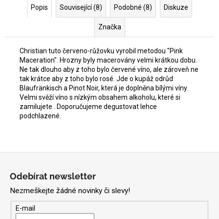
Popis
Související (8)
Podobné (8)
Diskuze
Značka
Christian tuto červeno-růžovku vyrobil metodou "Pink
Maceration". Hrozny byly macerovány velmi krátkou dobu.
Ne tak dlouho aby z toho bylo červené víno, ale zároveň ne
tak krátce aby z toho bylo rosé. Jde o kupáž odrůd
Blaufränkisch a Pinot Noir, která je doplněna bílými víny.
Velmi svěží víno s nízkým obsahem alkoholu, které si
zamilujete . Doporučujeme degustovat lehce
podchlazené.
Z
á
Odebírat newsletter
p
Nezmeškejte žádné novinky či slevy!
a
t
E-mail