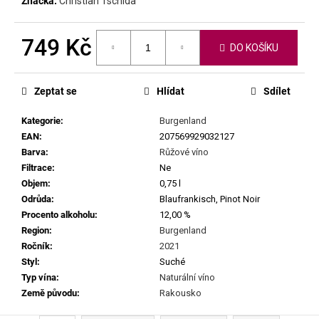
č
Značka:
Christian Tschida
u
j
749 Kč
e
DO KOŠÍKU
m
Měrná
e
cena:
Zeptat se
Hlídat
Sdílet
FABRICE
Kategorie
:
Burgenland
DODANE
EAN
:
207569929032127
|
Barva
:
Růžové víno
DOMAINE
Filtrace
:
Ne
DE
SAINT
Objem
:
0,75 l
PIERRE
Odrůda
:
Blaufrankisch, Pinot Noir
-
Procento alkoholu
:
12,00 %
PETIT
CUROULET
Region
:
Burgenland
2023
Ročník
:
2021
1
Styl
:
Suché
699
Typ vína
:
Naturální víno
Kč
Země původu
:
Rakousko