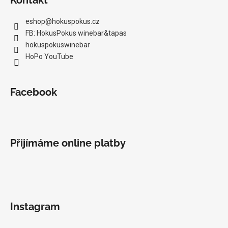
eshop
@
hokuspokus.cz
FB: HokusPokus winebar&tapas
hokuspokuswinebar
HoPo YouTube
Facebook
Přijímáme online platby
Instagram