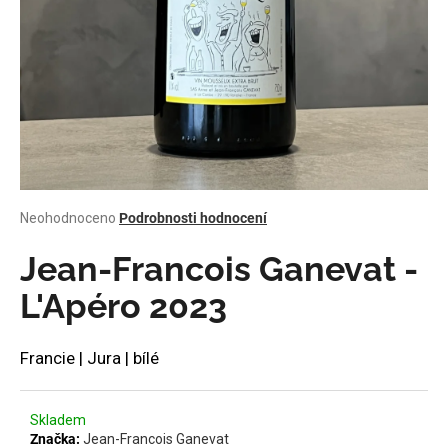
a
j
í
t
?
Průměrné
Neohodnoceno
Podrobnosti hodnocení
HLEDAT
hodnocení
produktu
Jean-Francois Ganevat -
je
0,0
L'Apéro 2023
z
D
5
o
hvězdiček.
Francie | Jura | bílé
p
o
r
Skladem
u
Značka:
Jean-Francois Ganevat