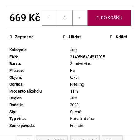
č
u
j
669 Kč
DO KOŠÍKU
e
Měrná
m
cena:
e
Zeptat se
Hlídat
Sdílet
Kategorie
:
Jura
CHRISTIAN
EAN
:
2149596434817935
TSCHIDA
-
Barva
:
Šumivé víno
HIMMEL
Filtrace
:
Ne
AUF
Objem
:
0,75 l
ERDEN
Odrůda
:
Riesling
II.
MAISCHEVERGOREN
Procento alkoholu
:
11 %
2024
Region
:
Jura
699
Ročník
:
2023
Kč
Styl
:
Suché
Typ vína
:
Naturální víno
Země původu
:
Francie