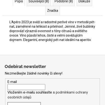
Popis
Související (8)
Podobné (8)
Diskuze
Značka
L’Apéro 2023 je svěží a radostné perlivé víno v metodě pét-
nat, zaměřené na lehkost a pitelnost. Jemné, živé bublinky
doprovází výrazná ovocnost s tóny citrusů a světlého
ovoce. Víno působí lehce, čistě a velmi osvěžujícím
dojmem. Elegantní, energický pét-nat ideální na aperitiv.
Z
á
Odebírat newsletter
p
Nezmeškejte žádné novinky či slevy!
a
t
E-mail
í
Vložením e-mailu souhlasíte s
podmínkami ochrany
osobních údajů