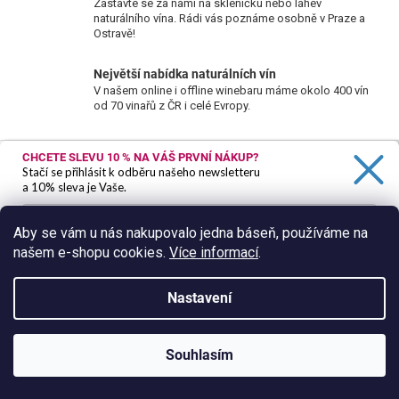
á
Zastavte se za námi na skleničku nebo láhev
c
n
naturálního vína. Rádi vás poznáme osobně v Praze a
í
Ostravě!
í
p
r
Největší nabídka naturálních vín
v
V našem online i offline winebaru máme okolo 400 vín
od 70 vinařů z ČR i celé Evropy.
k
y
Z
v
CHCETE SLEVU 10 %
NA VÁŠ PRVNÍ NÁKUP?
ý
á
Stačí se přihlásit k odběru našeho newsletteru
Odebírat newsletter
p
a 10% sleva je Vaše.
p
i
Nezmeškejte žádné novinky či slevy!
a
s
Aby se vám u nás nakupovalo jedna báseň, používáme na
t
E-mail
u
našem e-shopu cookies.
Více informací
.
Ano, chci se přihlásit
í
Vložením e-mailu souhlasíte s
podmínkami ochrany
Zásady zpracování osobních údajů
Nastavení
osobních údajů
PŘIHLÁSIT SE
Souhlasím