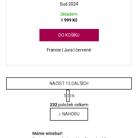
Sud 2024
Skladem
1 999 Kč
DO KOŠÍKU
Francie | Jura | červené
NAČÍST 15 DALŠÍCH
S
1
16
t
O
r
232
položek celkem
v
á
NAHORU
l
n
k
á
o
d
v
Máme winebar!
a