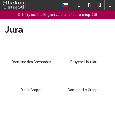
K
Přejít
Hledat
Nákup
M
Přihlášení
na
o
obsah
Zpět
Zpět
košík
🇬🇧 Try out the English version of our e-shop 🇬🇧
š
í
Jura
C
k
o
p
o
t
ř
Domaine des Cavarodes
Bruyere-Houillon
e
b
u
j
Didier Grappe
Domaine La Grappa
e
t
e
n