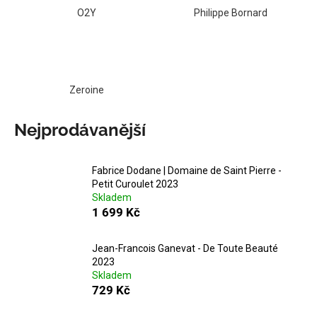
č
O2Y
Philippe Bornard
u
j
e
m
e
Zeroine
SEPP
Nejprodávanější
MUSTER
-
GRAF
SAUVIGNON
Fabrice Dodane | Domaine de Saint Pierre -
2022
Petit Curoulet 2023
Skladem
929
1 699 Kč
Kč
Jean-Francois Ganevat - De Toute Beauté
2023
Skladem
729 Kč