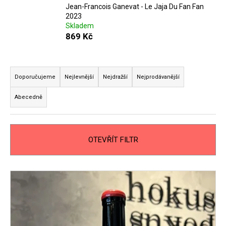
Jean-Francois Ganevat - Le Jaja Du Fan Fan
2023
Skladem
869 Kč
Ř
a
Doporučujeme
Nejlevnější
Nejdražší
Nejprodávanější
z
Abecedně
e
n
í
OTEVŘÍT FILTR
p
r
o
V
d
ý
u
p
k
i
t