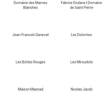
Domaine des Marnes
Fabrice Dodane | Domaine
a
Blanches
de Saint Pierre
j
í
t
?
Jean-Francois Ganevat
Les Dolomies
HLEDAT
Les Bottes Rouges
Les Miroudots
D
o
Maison Maenad
Nicolas Jacob
p
o
r
u