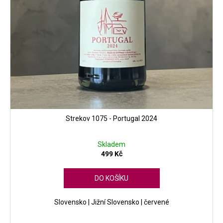
ů
Strekov 1075 - Portugal 2024
Skladem
499 Kč
DO KOŠÍKU
Slovensko | Jižní Slovensko | červené