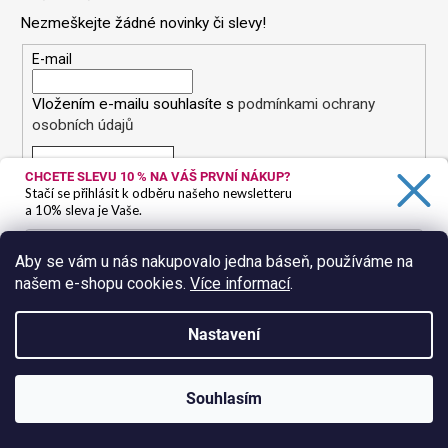
p
i
Nezmeškejte žádné novinky či slevy!
a
s
t
E-mail
u
í
Vložením e-mailu souhlasíte s
podmínkami ochrany
osobních údajů
PŘIHLÁSIT SE
CHCETE SLEVU 10 %
NA VÁŠ PRVNÍ NÁKUP?
Stačí se přihlásit k odběru našeho newsletteru
a 10% sleva je Vaše.
Aby se vám u nás nakupovalo jedna báseň, používáme na
našem e-shopu cookies.
Více informací
.
Ano, chci se přihlásit
Informace pro vás
Zásady zpracování osobních údajů
Nastavení
O nás
Kontakty
Doprava a platba
Souhlasím
Shipping
Obchodní podmínky