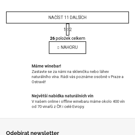
NAČÍST 11 DALŠÍCH
S
1
2
t
O
r
26
položek celkem
v
á
NAHORU
l
n
k
á
o
d
v
Máme winebar!
a
á
Zastavte se za námi na skleničku nebo láhev
c
n
naturálního vína. Rádi vás poznáme osobně v Praze a
í
Ostravě!
í
p
r
Největší nabídka naturálních vín
v
V našem online i offline winebaru máme okolo 400 vín
od 70 vinařů z ČR i celé Evropy.
k
y
Z
v
ý
á
Odebírat newsletter
p