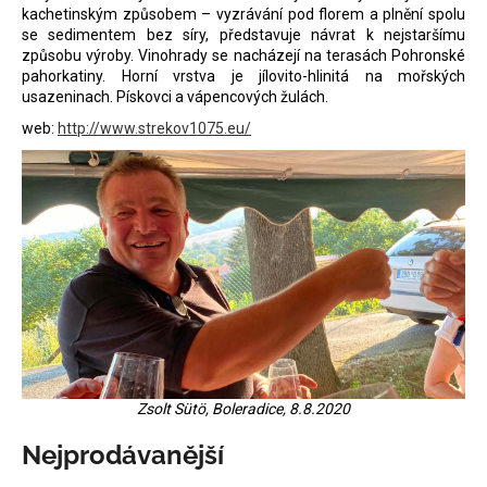
kachetinským způsobem – vyzrávání pod florem a plnění spolu
a
se sedimentem bez síry, představuje návrat k nejstaršímu
j
způsobu výroby. Vinohrady se nacházejí na terasách Pohronské
pahorkatiny. Horní vrstva je jílovito-hlinitá na mořských
í
usazeninach. Pískovci a vápencových žulách.
t
web:
http://www.strekov1075.eu/
?
HLEDAT
D
o
p
Zsolt Sütö, Boleradice, 8.8.2020
o
r
Nejprodávanější
u