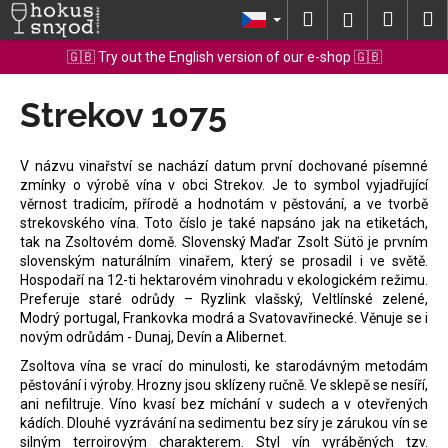
K
Přejít
Hledat
Nákup
M
Přihlášení
na
o
obsah
Zpět
Zpět
košík
🇬🇧 Try out the English version of our e-shop 🇬🇧
š
í
Strekov 1075
C
k
o
p
V názvu vinařství se nachází datum první dochované písemné
o
zmínky o výrobě vína v obci Strekov. Je to symbol vyjadřující
věrnost tradicím, přírodě a hodnotám v pěstování, a ve tvorbě
t
strekovského vína. Toto číslo je také napsáno jak na etiketách,
ř
tak na Zsoltovém domě. Slovenský Maďar Zsolt Sütö je prvním
e
slovenským naturálním vinařem, který se prosadil i ve světě.
Hospodaří na 12-ti hektarovém vinohradu v ekologickém režimu.
b
Preferuje staré odrůdy – Ryzlink vlašský, Veltlínské zelené,
u
Modrý portugal, Frankovka modrá a Svatovavřinecké. Věnuje se i
novým odrůdám - Dunaj, Devín a Alibernet.
j
e
Zsoltova vína se vrací do minulosti, ke starodávným metodám
pěstování i výroby. Hrozny jsou sklízeny ručně. Ve sklepě se nesíří,
t
ani nefiltruje. Víno kvasí bez míchání v sudech a v otevřených
e
kádích. Dlouhé vyzrávání na sedimentu bez síry je zárukou vín se
n
silným terroirovým charakterem. Styl vín vyráběných tzv.