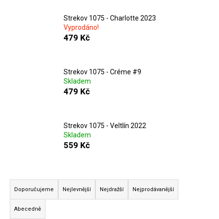
č
u
Strekov 1075 - Charlotte 2023
j
Vyprodáno!
e
479 Kč
m
e
Strekov 1075 - Créme #9
Skladem
CHRISTIAN
479 Kč
TSCHIDA
-
HIMMEL
AUF
ERDEN
Strekov 1075 - Veltlín 2022
II.
Skladem
MAISCHEVERGOREN
559 Kč
2024
699
Kč
Ř
a
Doporučujeme
Nejlevnější
Nejdražší
Nejprodávanější
z
Abecedně
e