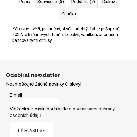
Popis
Související (8)
Podobné (7)
Diskuze
Značka
Zábavný, svěží, jedinečný, skvěle pitelný! Tohle je Šupkáč
2022, je květinových tónů, s broskví, vanilkou, ananasem,
kandovanými citrusy.
Z
á
Odebírat newsletter
p
Nezmeškejte žádné novinky či slevy!
a
t
E-mail
í
Vložením e-mailu souhlasíte s
podmínkami ochrany
osobních údajů
PŘIHLÁSIT SE