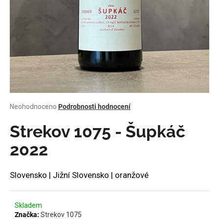
a
j
í
t
?
Průměrné
Neohodnoceno
Podrobnosti hodnocení
HLEDAT
hodnocení
produktu
Strekov 1075 - Šupkáč
je
0,0
2022
z
D
5
o
hvězdiček.
Slovensko | Jižní Slovensko | oranžové
p
o
r
Skladem
u
Značka:
Strekov 1075