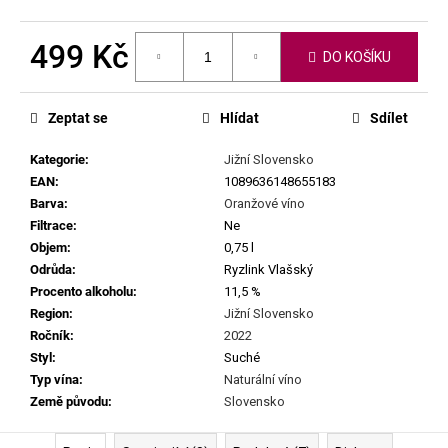
č
u
j
499 Kč
DO KOŠÍKU
e
Měrná
m
cena:
e
Zeptat se
Hlídat
Sdílet
Kategorie
:
Jižní Slovensko
FABRICE
EAN
:
1089636148655183
DODANE
|
Barva
:
Oranžové víno
DOMAINE
Filtrace
:
Ne
DE
Objem
:
0,75 l
SAINT
Odrůda
:
Ryzlink Vlašský
PIERRE
-
Procento alkoholu
:
11,5 %
PETIT
Region
:
Jižní Slovensko
CUROULET
Ročník
:
2022
2023
Styl
:
Suché
1
Typ vína
:
Naturální víno
699
Kč
Země původu
:
Slovensko