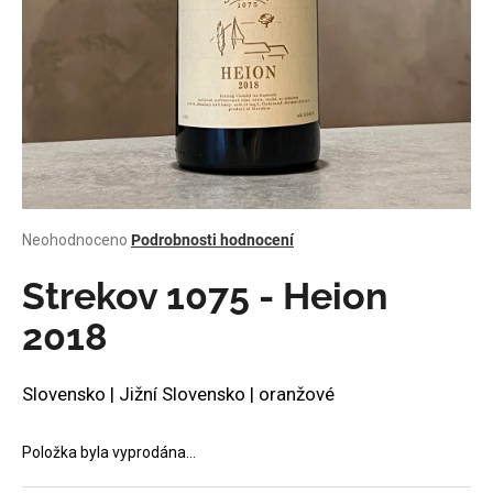
a
j
í
t
?
Průměrné
Neohodnoceno
Podrobnosti hodnocení
HLEDAT
hodnocení
produktu
Strekov 1075 - Heion
je
0,0
2018
z
D
5
o
hvězdiček.
Slovensko | Jižní Slovensko | oranžové
p
o
r
Položka byla vyprodána…
u