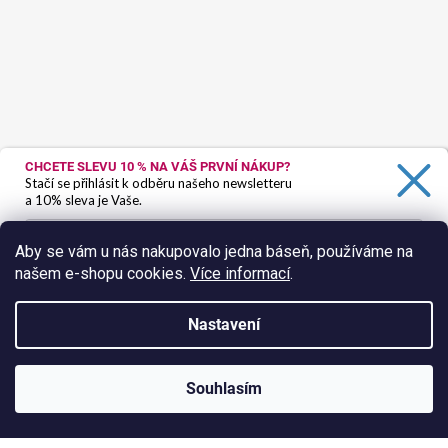
CHCETE SLEVU 10 %
NA VÁŠ PRVNÍ NÁKUP?
Stačí se přihlásit k odběru našeho newsletteru
a 10% sleva je Vaše.
Aby se vám u nás nakupovalo jedna báseň, používáme na
našem e-shopu cookies.
Více informací
.
Ano, chci se přihlásit
Zásady zpracování osobních údajů
Nastavení
Sledovat na Instagramu
Vytvořil Shoptet
Souhlasím
Copyright 2026
HokusPokus.wine
. Všechna práva vyhrazena.