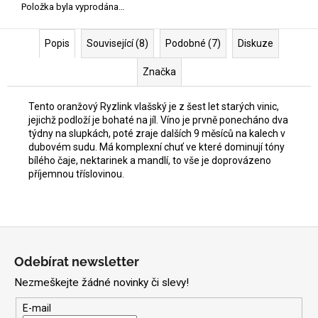
Položka byla vyprodána…
Popis
Související (8)
Podobné (7)
Diskuze
Značka
Tento oranžový Ryzlink vlašský je z šest let starých vinic,
jejichž podloží je bohaté na jíl. Víno je prvně ponecháno dva
týdny na slupkách, poté zraje dalších 9 měsíců na kalech v
dubovém sudu. Má komplexní chuť ve které dominují tóny
bílého čaje, nektarinek a mandlí, to vše je doprovázeno
příjemnou tříslovinou.
Z
á
Odebírat newsletter
p
Nezmeškejte žádné novinky či slevy!
a
t
E-mail