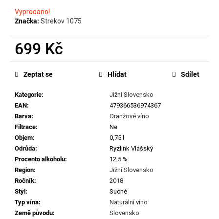
č
u
Vyprodáno!
j
Značka:
Strekov 1075
e
m
699 Kč
e
Měrná
cena:
Zeptat se
Hlídat
Sdílet
MATASSA
-
Kategorie
:
Jižní Slovensko
CUVÉE
EAN
:
479366536974367
MARGUERITE
2024
Barva
:
Oranžové víno
Filtrace
:
Ne
699
Kč
Objem
:
0,75 l
Odrůda
:
Ryzlink Vlašský
Procento alkoholu
:
12,5 %
Region
:
Jižní Slovensko
Ročník
:
2018
Styl
:
Suché
Typ vína
:
Naturální víno
Země původu
:
Slovensko