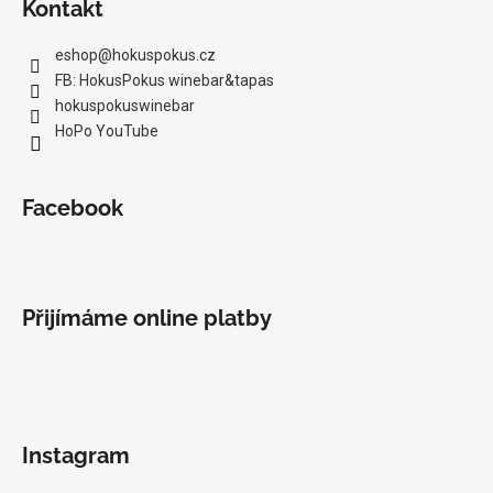
Kontakt
eshop
@
hokuspokus.cz
FB: HokusPokus winebar&tapas
hokuspokuswinebar
HoPo YouTube
Facebook
Přijímáme online platby
Instagram