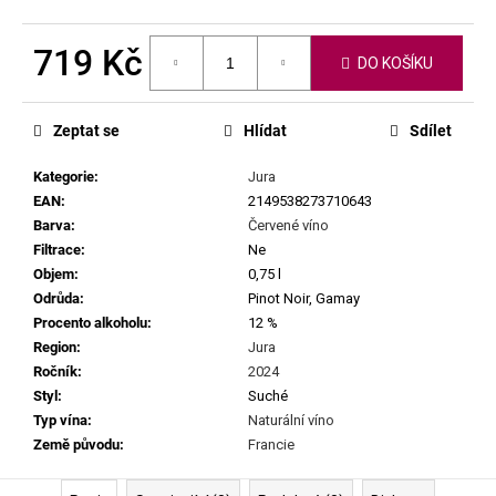
č
u
j
719 Kč
DO KOŠÍKU
e
Měrná
m
cena:
e
Zeptat se
Hlídat
Sdílet
Kategorie
:
Jura
SEPP
EAN
:
2149538273710643
MUSTER
-
Barva
:
Červené víno
GRAF
Filtrace
:
Ne
SAUVIGNON
Objem
:
0,75 l
2022
Odrůda
:
Pinot Noir, Gamay
929
Procento alkoholu
:
12 %
Kč
Region
:
Jura
Ročník
:
2024
Styl
:
Suché
Typ vína
:
Naturální víno
Země původu
:
Francie