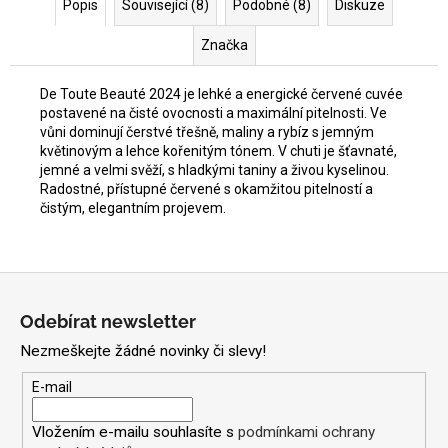
Popis
Související (8)
Podobné (8)
Diskuze
Značka
De Toute Beauté 2024 je lehké a energické červené cuvée
postavené na čisté ovocnosti a maximální pitelnosti. Ve
vůni dominují čerstvé třešně, maliny a rybíz s jemným
květinovým a lehce kořenitým tónem. V chuti je šťavnaté,
jemné a velmi svěží, s hladkými taniny a živou kyselinou.
Radostné, přístupné červené s okamžitou pitelností a
čistým, elegantním projevem.
Z
á
Odebírat newsletter
p
Nezmeškejte žádné novinky či slevy!
a
t
E-mail
í
Vložením e-mailu souhlasíte s
podmínkami ochrany