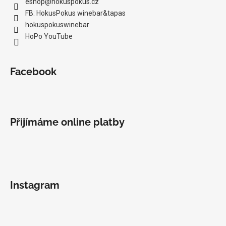
eshop
@
hokuspokus.cz
FB: HokusPokus winebar&tapas
hokuspokuswinebar
HoPo YouTube
Facebook
Přijímáme online platby
Instagram