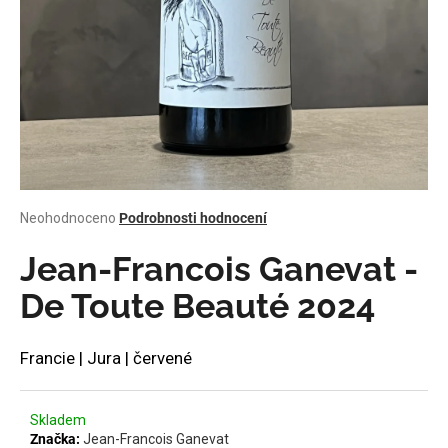
a
j
í
t
?
Průměrné
Neohodnoceno
Podrobnosti hodnocení
HLEDAT
hodnocení
produktu
Jean-Francois Ganevat -
je
0,0
De Toute Beauté 2024
z
D
5
o
hvězdiček.
Francie | Jura | červené
p
o
r
Skladem
u
Značka:
Jean-Francois Ganevat