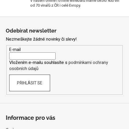
V našem online i offline winebaru máme okolo 400 vín
p
od 70 vinařů z ČR i celé Evropy.
r
v
Z
k
á
Odebírat newsletter
y
p
v
Nezmeškejte žádné novinky či slevy!
a
ý
t
p
E-mail
i
í
s
Vložením e-mailu souhlasíte s
podmínkami ochrany
u
osobních údajů
PŘIHLÁSIT SE
Informace pro vás