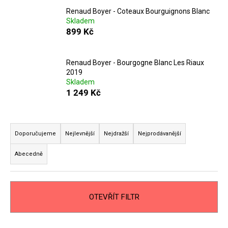
a
Renaud Boyer - Coteaux Bourguignons Blanc
Skladem
j
899 Kč
í
t
Renaud Boyer - Bourgogne Blanc Les Riaux
?
2019
Skladem
1 249 Kč
HLEDAT
Ř
a
Doporučujeme
Nejlevnější
Nejdražší
Nejprodávanější
z
Abecedně
e
D
n
o
p
í
o
OTEVŘÍT FILTR
p
r
r
u
o