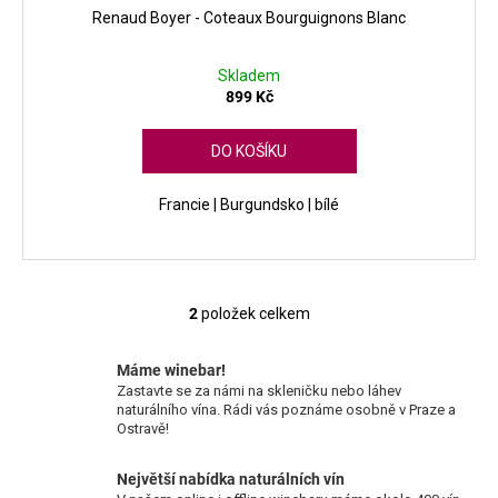
Renaud Boyer - Coteaux Bourguignons Blanc
Skladem
899 Kč
DO KOŠÍKU
Francie | Burgundsko | bílé
2
položek celkem
O
v
l
Máme winebar!
Zastavte se za námi na skleničku nebo láhev
á
naturálního vína. Rádi vás poznáme osobně v Praze a
d
Ostravě!
a
c
Největší nabídka naturálních vín
í