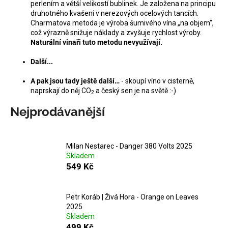
č
perlením a větší velikostí bublinek. Je založena na principu
u
druhotného kvašení v nerezových ocelových tancích.
j
Charmatova metoda je výroba šumivého vína „na objem“,
což výrazně snižuje náklady a zvyšuje rychlost výroby.
e
Naturální vinaři tuto metodu nevyužívají.
m
e
Další...
A pak jsou tady ještě další…
- skoupí víno v cisterně,
MILAN
naprskají do něj CO
a český sen je na světě :-)
2
NESTAREC
-
Nejprodávanější
DANGER
380
VOLTS
2025
Milan Nestarec - Danger 380 Volts 2025
549
Skladem
Kč
549 Kč
Petr Koráb | Živá Hora - Orange on Leaves
2025
Skladem
499 Kč