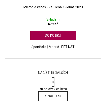
Microbio Wines - Va-Llena X Jonas 2023
Skladem
579 Kč
DO KOŠÍKU
Španělsko | Madrid | PET NAT
NAČÍST 15 DALŠÍCH
S
1
5
t
O
r
70
položek celkem
v
á
NAHORU
l
n
k
á