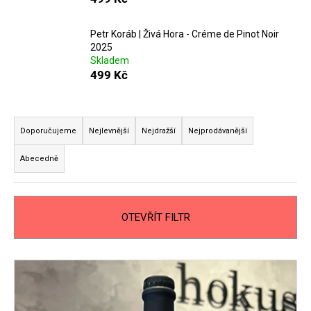
Petr Koráb | Živá Hora - Créme de Pinot Noir
2025
Skladem
499 Kč
Ř
a
Doporučujeme
Nejlevnější
Nejdražší
Nejprodávanější
z
Abecedně
e
n
í
OTEVŘÍT FILTR
p
r
o
V
d
ý
u
p