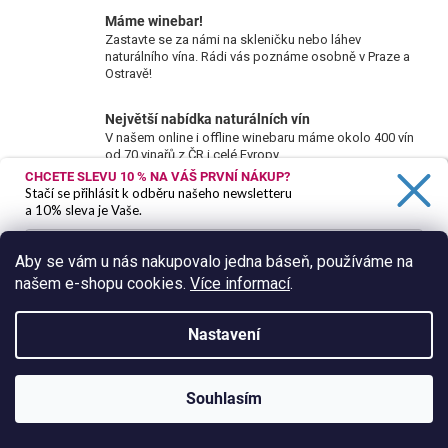
o
d
v
Máme winebar!
a
á
Zastavte se za námi na skleničku nebo láhev
c
n
naturálního vína. Rádi vás poznáme osobně v Praze a
í
Ostravě!
í
p
r
Největší nabídka naturálních vín
v
V našem online i offline winebaru máme okolo 400 vín
od 70 vinařů z ČR i celé Evropy.
k
CHCETE SLEVU 10 %
NA VÁŠ PRVNÍ NÁKUP?
y
Stačí se přihlásit k odběru našeho newsletteru
Z
v
a 10% sleva je Vaše.
ý
á
Odebírat newsletter
p
p
Aby se vám u nás nakupovalo jedna báseň, používáme na
i
Nezmeškejte žádné novinky či slevy!
a
našem e-shopu cookies.
Více informací
.
s
Ano, chci se přihlásit
t
E-mail
u
í
Zásady zpracování osobních údajů
Nastavení
Vložením e-mailu souhlasíte s
podmínkami ochrany
osobních údajů
Souhlasím
PŘIHLÁSIT SE