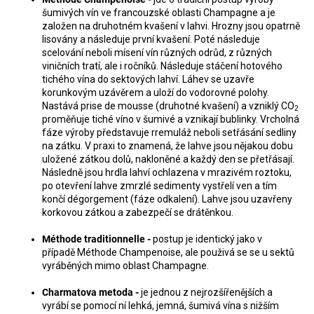
šumivých vín ve francouzské
oblasti Champagne a je
a
založen na druhotném kvašení v lahvi. Hrozny jsou opatrně
j
lisovány a následuje první kvašení. Poté následuje
í
scelování neboli mísení vín různých odrůd, z různých
viničních tratí, ale i ročníků. Následuje stáčení hotového
t
tichého vína do sektových lahví. Láhev se uzavře
?
korunkovým uzávěrem a uloží do vodorovné polohy.
Nastává prise de mousse (druhotné kvašení) a vzniklý CO
2
proměňuje tiché víno v šumivé a vznikají bublinky. Vrcholná
fáze výroby představuje rremuláž neboli setřásání sedliny
na zátku. V praxi to znamená, že lahve jsou nějakou dobu
uložené zátkou dolů, nakloněné a každý den se přetřásají.
HLEDAT
Následně jsou hrdla lahví ochlazena v mrazivém roztoku,
po otevření lahve zmrzlé sedimenty vystřelí ven a tím
končí dégorgement (fáze odkalení). Lahve jsou uzavřeny
korkovou zátkou a zabezpečí se drátěnkou.
D
o
Méthode traditionnelle -
postup je identický jako v
p
případě Méthode Champenoise, ale použivá se se u sektů
vyráběných mimo oblast Champagne.
o
r
Charmatova metoda -
je jednou z nejrozšířenějších a
u
vyrábí se pomocí ní lehká, jemná, šumivá vína s nižším