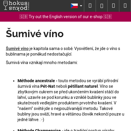
K
Přejít
Hledat
Nákup
M
Přihlášení
na
o
obsah
Zpět
Zpět
košík
🇬🇧 Try out the English version of our e-shop 🇬🇧
š
í
Šumivé víno
C
k
o
p
Šumivé víno
je kapitola sama o sobě. Vysvětlení, že jde o víno s
o
bublinama je poněkud nedostačující.
t
Šumivá vína vznikají mnoho metodami:
ř
e
Méthode ancestrale -
touto metodou se vyrábí přírodní
b
šumivá vína
Pét-Nat
neboli
pétillant naturel
. Víno se
u
zbytkovým cukrem se před ukončením kvašení stáčí do
lahví, uzavře se pod korunku a vzniklé bublinky jsou ve
j
skutečnosti vedlejším produktem prvotního kvašení. V
e
"našem" světě jde o nejpoužívanější metodu. Takové
t
bubliny jsou svěží, hravé a většinou člověk nekončí pouze u
jedné láhve. :-)
e
n
Méthode Champenoise -
jde o tradiční postup výroby