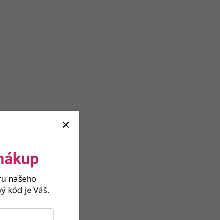
 nákup
ěru našeho
ý kód je Váš.