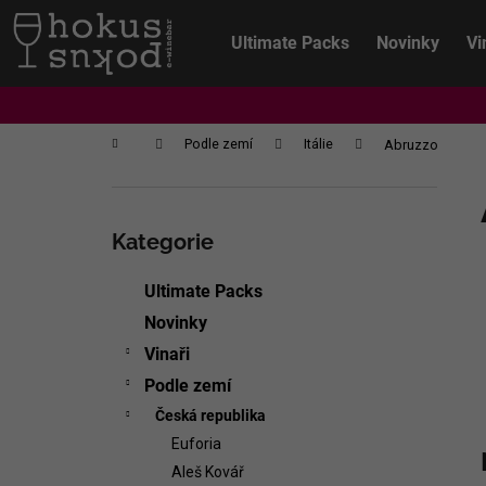
K
Přejít
na
o
Ultimate Packs
Novinky
Vi
obsah
Zpět
Zpět
š
do
do
í
k
obchodu
obchodu
Domů
Podle zemí
Itálie
Abruzzo
P
o
Přeskočit
s
kategorie
Kategorie
t
r
Ultimate Packs
a
Novinky
n
Vinaři
n
Podle zemí
í
Česká republika
p
Euforia
a
CHRISTIAN TSCHIDA - NON TRADITION
Aleš Kovář