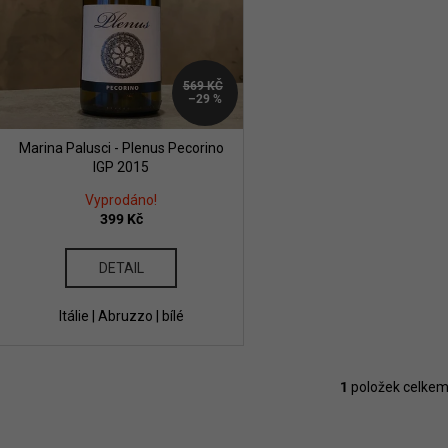
d
t
u
ů
k
t
569 KČ
–29 %
ů
Marina Palusci - Plenus Pecorino
IGP 2015
Vyprodáno!
399 Kč
DETAIL
Itálie | Abruzzo | bílé
1
položek celke
O
v
l