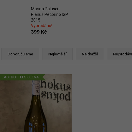
ERDEN II. MAIS
929 Kč
699 Kč
Marina Palusci -
Plenus Pecorino IGP
2015
Vyprodáno!
399 Kč
Ř
a
Doporučujeme
Nejlevnější
Nejdražší
Nejprodáva
z
e
V
n
LASTBOTTLES SLEVA
ý
p
p
r
s
o
p
d
r
u
o
k