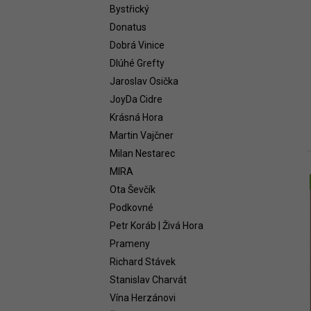
n
WHITE 2021
Bystřický
e
1 399 Kč
Donatus
l
Dobrá Vinice
Dlúhé Grefty
Jaroslav Osička
JoyDa Cidre
Krásná Hora
Martin Vajčner
Milan Nestarec
MIRA
Ota Ševčík
í
Podkovné
i
Petr Koráb | Živá Hora
Prameny
Richard Stávek
Stanislav Charvát
Vína Herzánovi