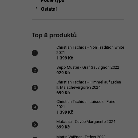
Podle typu
Ostatní
Top 8 produktů
Christian Tschida - Non Tradition white
2021
1 399 Kč
Sepp Muster - Graf Sauvignon 2022
929 Kč
Christian Tschida - Himmel auf Erden
II. Maischevergoren 2024
699 Kč
Christian Tschida - Laissez - Faire
2021
1 399 Kč
Matassa - Cuvée Marguerite 2024
699 Kč
Martin Vajčner - Tethys 2023