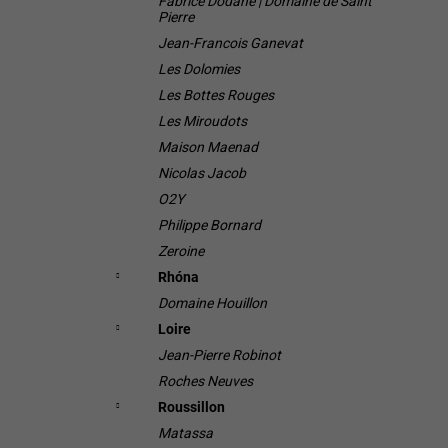
Fabrice Dodane | Domaine de Saint
Pierre
Jean-Francois Ganevat
Les Dolomies
Les Bottes Rouges
Les Miroudots
Maison Maenad
Nicolas Jacob
O2Y
Philippe Bornard
Zeroine
Rhóna
Domaine Houillon
Loire
Jean-Pierre Robinot
Roches Neuves
Roussillon
Matassa