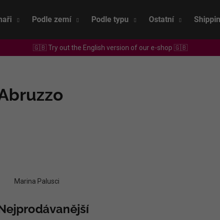
naři
Podle zemí
Podle typu
Ostatní
Shippi
🇬🇧 Try out the English version of our e-shop 🇬🇧
Co potřebujete najít?
Abruzzo
HLEDAT
Doporučujeme
Marina Palusci
Nejprodávanější
SEPP MUSTER - GRAF SAUVIGNON 2022
CHRISTIAN TSCH