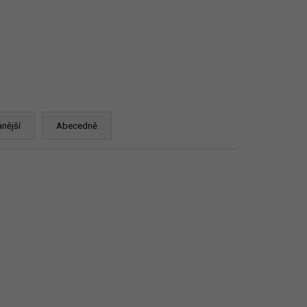
CHEVERGOREN 2024
nější
Abecedně