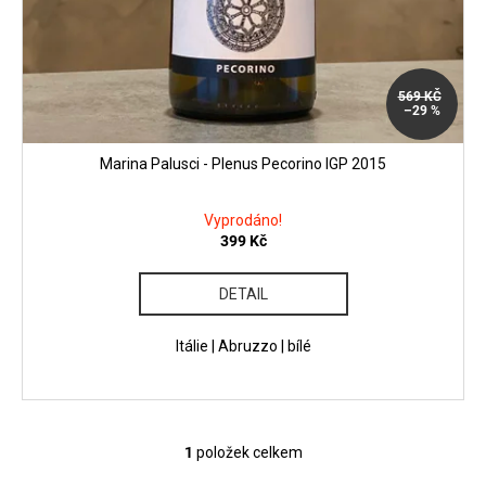
569 KČ
–29 %
Marina Palusci - Plenus Pecorino IGP 2015
Vyprodáno!
399 Kč
DETAIL
Itálie | Abruzzo | bílé
1
položek celkem
O