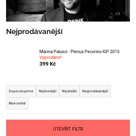
a
j
í
Nejprodávanější
t
?
Marina Palusci - Plenus Pecorino IGP 2015
Vyprodáno!
399 Kč
HLEDAT
Ř
a
Doporučujeme
Nejlevnější
Nejdražší
Nejprodávanější
D
z
o
Abecedně
e
p
n
o
í
r
OTEVŘÍT FILTR
u
p