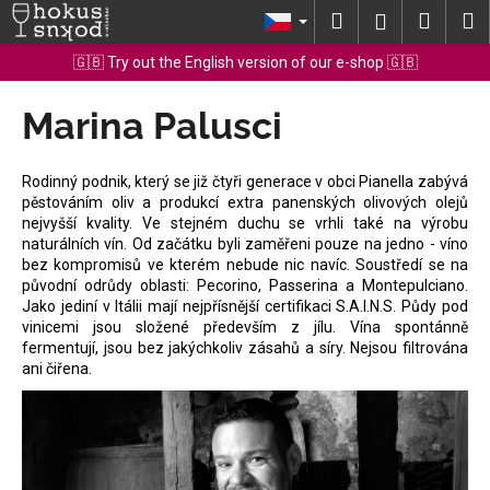
K
Přejít
Hledat
Nákup
M
Přihlášení
na
o
obsah
Zpět
Zpět
košík
🇬🇧 Try out the English version of our e-shop 🇬🇧
š
í
Marina Palusci
C
k
o
p
Rodinný podnik, který se již čtyři generace v obci Pianella zabývá
o
pěstováním oliv a produkcí extra panenských olivových olejů
nejvyšší kvality. Ve stejném duchu se vrhli také na výrobu
t
naturálních vín. Od začátku byli zaměřeni pouze na jedno - víno
ř
bez kompromisů ve kterém nebude nic navíc. Soustředí se na
e
původní odrůdy oblasti: Pecorino, Passerina a Montepulciano.
Jako jediní v Itálii mají nejpřísnější certifikaci S.A.I.N.S. Půdy pod
b
vinicemi jsou složené především z jílu. Vína spontánně
u
fermentují, jsou bez jakýchkoliv zásahů a síry. Nejsou filtrována
ani čiřena.
j
e
t
e
n