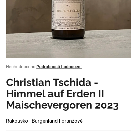
a
j
í
t
?
Průměrné
Neohodnoceno
Podrobnosti hodnocení
HLEDAT
hodnocení
produktu
Christian Tschida -
je
0,0
Himmel auf Erden II
z
D
Maischevergoren 2023
5
o
hvězdiček.
p
o
Rakousko | Burgenland | oranžové
r
u