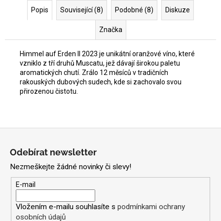
Popis
Související (8)
Podobné (8)
Diskuze
Značka
Himmel auf Erden II 2023 je unikátní oranžové víno, které
vzniklo z tří druhů Muscatu, jež dávají širokou paletu
aromatických chutí. Zrálo 12 měsíců v tradičních
rakouských dubových sudech, kde si zachovalo svou
přirozenou čistotu.
Z
á
Odebírat newsletter
p
Nezmeškejte žádné novinky či slevy!
a
t
E-mail
í
Vložením e-mailu souhlasíte s
podmínkami ochrany
osobních údajů