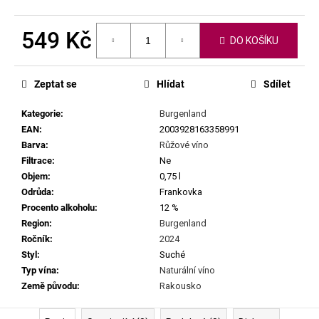
č
u
j
549 Kč
DO KOŠÍKU
e
Měrná
m
cena:
e
Zeptat se
Hlídat
Sdílet
Kategorie
:
Burgenland
FABRICE
EAN
:
2003928163358991
DODANE
|
Barva
:
Růžové víno
DOMAINE
Filtrace
:
Ne
DE
Objem
:
0,75 l
SAINT
Odrůda
:
Frankovka
PIERRE
-
Procento alkoholu
:
12 %
PETIT
Region
:
Burgenland
CUROULET
Ročník
:
2024
2023
Styl
:
Suché
1
Typ vína
:
Naturální víno
699
Kč
Země původu
:
Rakousko