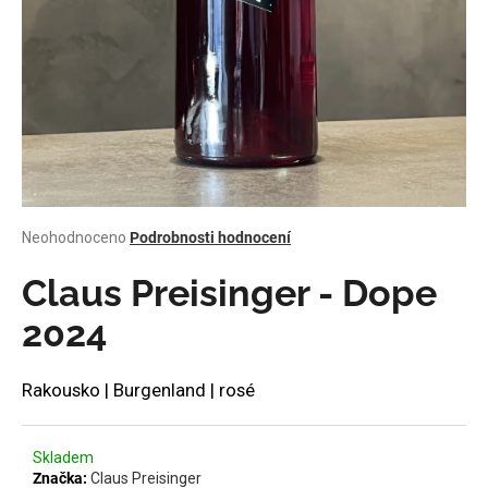
a
j
í
t
?
Průměrné
Neohodnoceno
Podrobnosti hodnocení
HLEDAT
hodnocení
produktu
Claus Preisinger - Dope
je
0,0
2024
z
D
5
o
hvězdiček.
Rakousko | Burgenland | rosé
p
o
r
Skladem
u
Značka:
Claus Preisinger