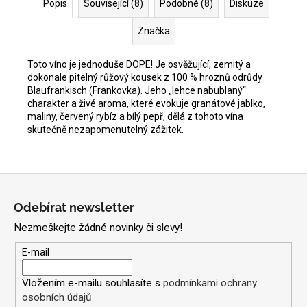
Popis
Související (8)
Podobné (8)
Diskuze
Značka
Toto víno je jednoduše DOPE! Je osvěžující, zemitý a
dokonale pitelný růžový kousek z 100 % hroznů odrůdy
Blaufränkisch (Frankovka). Jeho „lehce nabublaný“
charakter a živé aroma, které evokuje granátové jablko,
maliny, červený rybíz a bílý pepř, dělá z tohoto vína
skutečně nezapomenutelný zážitek.
Z
á
Odebírat newsletter
p
Nezmeškejte žádné novinky či slevy!
a
t
E-mail
í
Vložením e-mailu souhlasíte s
podmínkami ochrany
osobních údajů