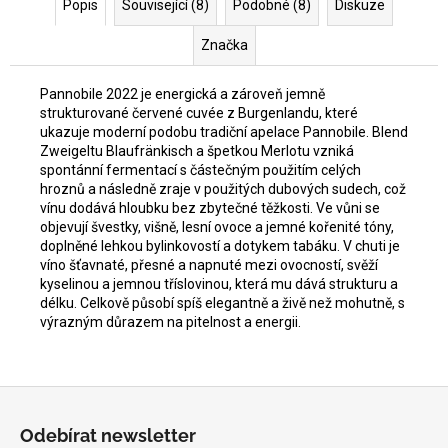
Popis
Související (8)
Podobné (8)
Diskuze
Značka
Pannobile 2022 je energická a zároveň jemně
strukturované červené cuvée z Burgenlandu, které
ukazuje moderní podobu tradiční apelace Pannobile. Blend
Zweigeltu Blaufränkisch a špetkou Merlotu vzniká
spontánní fermentací s částečným použitím celých
hroznů a následně zraje v použitých dubových sudech, což
vínu dodává hloubku bez zbytečné těžkosti. Ve vůni se
objevují švestky, višně, lesní ovoce a jemné kořenité tóny,
doplněné lehkou bylinkovostí a dotykem tabáku. V chuti je
víno šťavnaté, přesné a napnuté mezi ovocností, svěží
kyselinou a jemnou tříslovinou, která mu dává strukturu a
délku. Celkově působí spíš elegantně a živě než mohutně, s
výrazným důrazem na pitelnost a energii.
Z
á
Odebírat newsletter