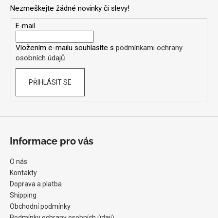
p
Nezmeškejte žádné novinky či slevy!
a
t
E-mail
í
Vložením e-mailu souhlasíte s
podmínkami ochrany
osobních údajů
PŘIHLÁSIT SE
Informace pro vás
O nás
Kontakty
Doprava a platba
Shipping
Obchodní podmínky
Podmínky ochrany osobních údajů