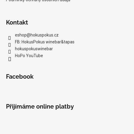
Kontakt
eshop
@
hokuspokus.cz
FB: HokusPokus winebar&tapas
hokuspokuswinebar
HoPo YouTube
Facebook
Přijímáme online platby