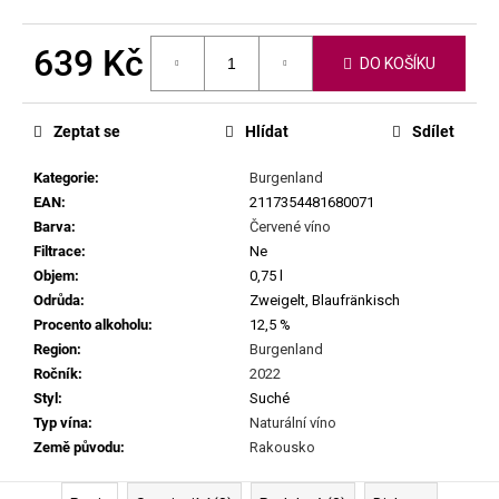
č
u
j
639 Kč
DO KOŠÍKU
e
Měrná
m
cena:
e
Zeptat se
Hlídat
Sdílet
Kategorie
:
Burgenland
MATASSA
EAN
:
2117354481680071
-
CUVÉE
Barva
:
Červené víno
MARGUERITE
Filtrace
:
Ne
2024
Objem
:
0,75 l
699
Odrůda
:
Zweigelt, Blaufränkisch
Kč
Procento alkoholu
:
12,5 %
Region
:
Burgenland
Ročník
:
2022
Styl
:
Suché
Typ vína
:
Naturální víno
Země původu
:
Rakousko