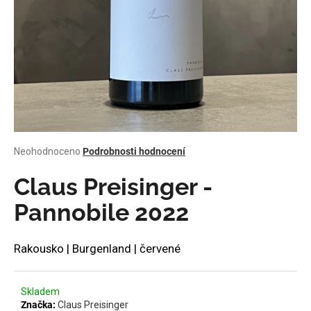
a
j
í
t
?
Průměrné
Neohodnoceno
Podrobnosti hodnocení
HLEDAT
hodnocení
produktu
Claus Preisinger -
je
0,0
Pannobile 2022
z
D
5
o
hvězdiček.
Rakousko | Burgenland | červené
p
o
r
Skladem
u
Značka:
Claus Preisinger