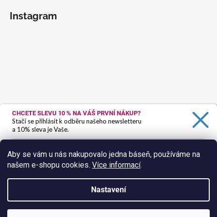
Instagram
CHCETE SLEVU 10 %
NA VÁŠ PRVNÍ NÁKUP?
Stačí se přihlásit k odběru našeho newsletteru
a 10% sleva je Vaše.
Aby se vám u nás nakupovalo jedna báseň, používáme na
našem e-shopu cookies.
Více informací
.
Ano, chci se přihlásit
Zásady zpracování osobních údajů
Nastavení
Sledovat na Instagramu
Vytvořil Shoptet