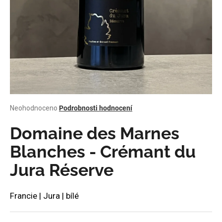
a
j
í
t
?
Průměrné
Neohodnoceno
Podrobnosti hodnocení
HLEDAT
hodnocení
produktu
Domaine des Marnes
je
0,0
Blanches - Crémant du
z
D
Jura Réserve
5
o
hvězdiček.
p
o
Francie | Jura | bílé
r
u