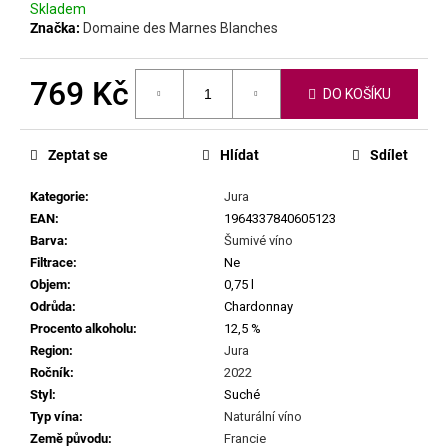
č
Skladem
u
Značka:
Domaine des Marnes Blanches
j
e
769 Kč
m
DO KOŠÍKU
e
Měrná
cena:
Zeptat se
Hlídat
Sdílet
CHRISTIAN
TSCHIDA
Kategorie
:
Jura
-
EAN
:
1964337840605123
NON
TRADITION
Barva
:
Šumivé víno
WHITE
Filtrace
:
Ne
2021
Objem
:
0,75 l
1
Odrůda
:
Chardonnay
399
Procento alkoholu
:
12,5 %
Kč
Region
:
Jura
Ročník
:
2022
Styl
:
Suché
Typ vína
:
Naturální víno
Země původu
:
Francie