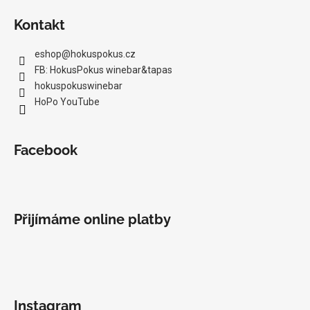
Kontakt
eshop
@
hokuspokus.cz
FB: HokusPokus winebar&tapas
hokuspokuswinebar
HoPo YouTube
Facebook
Přijímáme online platby
Instagram