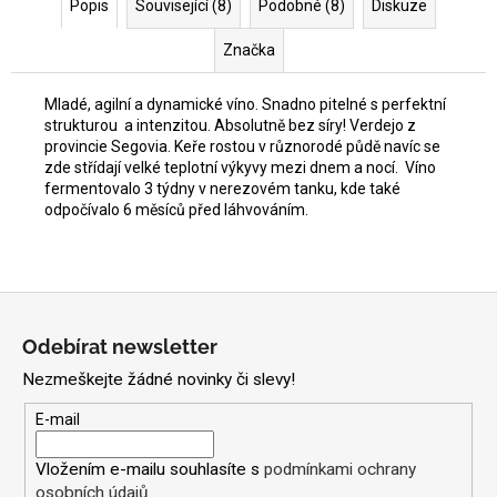
Popis
Související (8)
Podobné (8)
Diskuze
Značka
Mladé, agilní a dynamické víno. Snadno pitelné s perfektní
strukturou a intenzitou. Absolutně bez síry! Verdejo z
provincie Segovia. Keře rostou v různorodé půdě navíc se
zde střídají velké teplotní výkyvy mezi dnem a nocí. Víno
fermentovalo 3 týdny v nerezovém tanku, kde také
odpočívalo 6 měsíců před láhvováním.
Z
á
Odebírat newsletter
p
Nezmeškejte žádné novinky či slevy!
a
t
E-mail
í
Vložením e-mailu souhlasíte s
podmínkami ochrany
osobních údajů