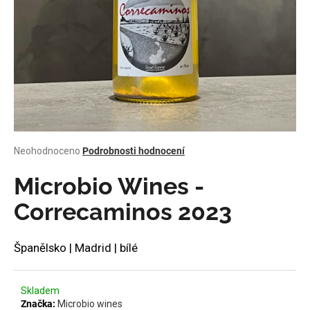
a
j
í
t
?
Průměrné
Neohodnoceno
Podrobnosti hodnocení
HLEDAT
hodnocení
produktu
Microbio Wines -
je
0,0
Correcaminos 2023
z
D
5
o
hvězdiček.
Španělsko | Madrid | bílé
p
o
r
Skladem
u
Značka:
Microbio wines