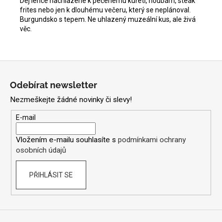
Dej lehce nachlazené k pečenému kuřeti, houbám, steak
frites nebo jen k dlouhému večeru, který se neplánoval.
Burgundsko s tepem. Ne uhlazený muzeální kus, ale živá
věc.
Z
á
Odebírat newsletter
p
Nezmeškejte žádné novinky či slevy!
a
t
E-mail
í
Vložením e-mailu souhlasíte s
podmínkami ochrany
osobních údajů
PŘIHLÁSIT SE