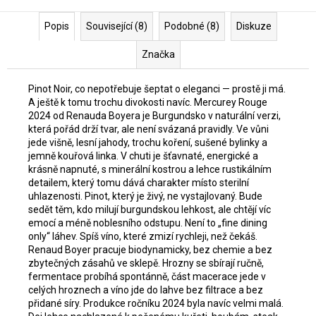
Popis
Související (8)
Podobné (8)
Diskuze
Značka
Pinot Noir, co nepotřebuje šeptat o eleganci — prostě ji má.
A ještě k tomu trochu divokosti navíc. Mercurey Rouge
2024 od Renauda Boyera je Burgundsko v naturální verzi,
která pořád drží tvar, ale není svázaná pravidly. Ve vůni
jede višně, lesní jahody, trochu koření, sušené bylinky a
jemně kouřová linka. V chuti je šťavnaté, energické a
krásně napnuté, s minerální kostrou a lehce rustikálním
detailem, který tomu dává charakter místo sterilní
uhlazenosti. Pinot, který je živý, ne vystajlovaný. Bude
sedět těm, kdo milují burgundskou lehkost, ale chtějí víc
emocí a méně noblesního odstupu. Není to „fine dining
only“ láhev. Spíš víno, které zmizí rychleji, než čekáš.
Renaud Boyer pracuje biodynamicky, bez chemie a bez
zbytečných zásahů ve sklepě. Hrozny se sbírají ručně,
fermentace probíhá spontánně, část macerace jede v
celých hroznech a víno jde do lahve bez filtrace a bez
přidané síry. Produkce ročníku 2024 byla navíc velmi malá.