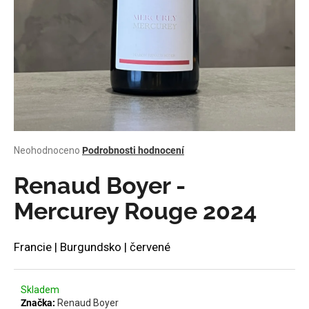
a
j
í
t
?
Průměrné
Neohodnoceno
Podrobnosti hodnocení
HLEDAT
hodnocení
produktu
Renaud Boyer -
je
0,0
Mercurey Rouge 2024
z
D
5
o
hvězdiček.
Francie | Burgundsko | červené
p
o
r
Skladem
u
Značka:
Renaud Boyer