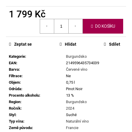
č
u
1 799 Kč
j
e
Měrná
m
DO KOŠÍKU
cena:
e
Zeptat se
Hlídat
Sdílet
MARTIN
VAJČNER
Kategorie
:
Burgundsko
-
EAN
:
2149596435734039
TETHYS
Barva
:
Červené víno
2023
Filtrace
:
Ne
399
Objem
:
0,75 l
Kč
Odrůda
:
Pinot Noir
Procento alkoholu
:
13 %
Region
:
Burgundsko
Ročník
:
2024
Styl
:
Suché
Typ vína
:
Naturální víno
Země původu
:
Francie