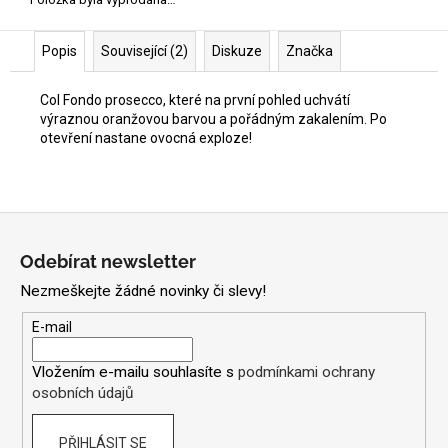
Popis
Související (2)
Diskuze
Značka
Col Fondo prosecco, které na první pohled uchvátí
výraznou oranžovou barvou a pořádným zakalením. Po
otevření nastane ovocná exploze!
Z
á
Odebírat newsletter
p
Nezmeškejte žádné novinky či slevy!
a
t
E-mail
í
Vložením e-mailu souhlasíte s
podmínkami ochrany
osobních údajů
PŘIHLÁSIT SE