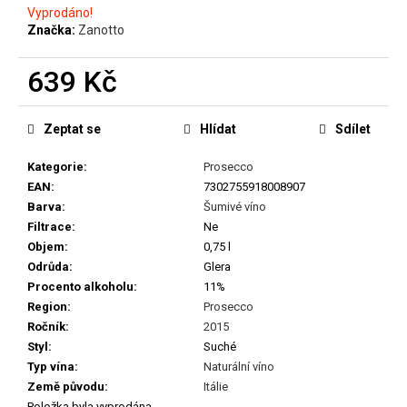
č
Vyprodáno!
u
Značka:
Zanotto
j
e
639 Kč
m
e
Měrná
cena:
Zeptat se
Hlídat
Sdílet
CHRISTIAN
Kategorie
:
Prosecco
TSCHIDA
-
EAN
:
7302755918008907
BRUTAL
Barva
:
Šumivé víno
2023
Filtrace
:
Ne
899
Objem
:
0,75 l
Kč
Odrůda
:
Glera
Procento alkoholu
:
11%
Region
:
Prosecco
Ročník
:
2015
Styl
:
Suché
Typ vína
:
Naturální víno
Země původu
:
Itálie
Položka byla vyprodána…