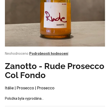
a
j
í
t
?
Průměrné
Neohodnoceno
Podrobnosti hodnocení
HLEDAT
hodnocení
produktu
Zanotto - Rude Prosecco
je
0,0
Col Fondo
z
D
5
o
hvězdiček.
Itálie | Prosecco | Prosecco
p
o
Položka byla vyprodána…
r
u