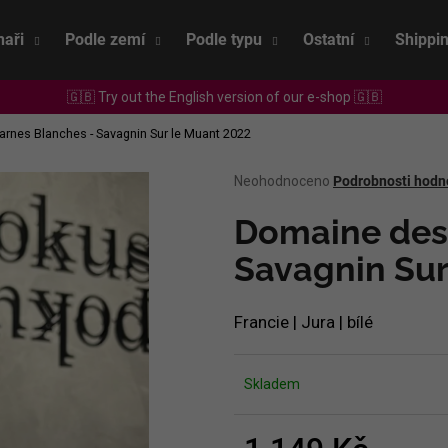
naři
Podle zemí
Podle typu
Ostatní
Shippi
🇬🇧 Try out the English version of our e-shop 🇬🇧
Co potřebujete najít?
rnes Blanches - Savagnin Sur le Muant 2022
Průměrné
Neohodnoceno
Podrobnosti hodn
HLEDAT
hodnocení
produktu
Domaine des
je
0,0
Savagnin Sur
Doporučujeme
z
5
hvězdiček.
Francie | Jura | bílé
Skladem
SEPP MUSTER - GRAF SAUVIGNON 2022
CHRISTIAN TSCH