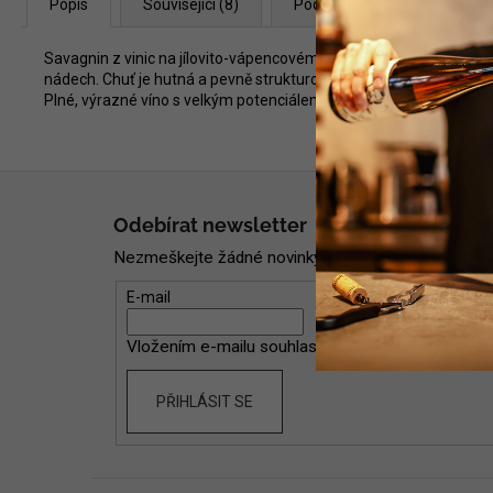
Popis
Související (8)
Podobné (8)
Diskuze
Savagnin z vinic na jílovito-vápencovém podloží, který zrál dlou
nádech. Chuť je hutná a pevně strukturovaná, přesto si zachovává ž
Plné, výrazné víno s velkým potenciálem zrání, které se skvěle upla
Z
á
Odebírat newsletter
p
Nezmeškejte žádné novinky či slevy!
a
t
E-mail
í
Vložením e-mailu souhlasíte s
podmínkami ochran
PŘIHLÁSIT SE