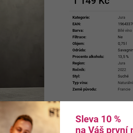
1 149 Kč
ERDEN II. MAIS
929 Kč
Měrná
699 Kč
cena:
Kategorie
:
Jura
EAN
:
1964337
Barva
:
Bílé víno
Filtrace
:
Ne
Objem
:
0,75 l
Odrůda
:
Savagni
Procento alkoholu
:
13,5 %
Region
:
Jura
Ročník
:
2022
Styl
:
Suché
Typ vína
:
Naturální
Země původu
:
Francie
Sleva 10 %
na Váš první