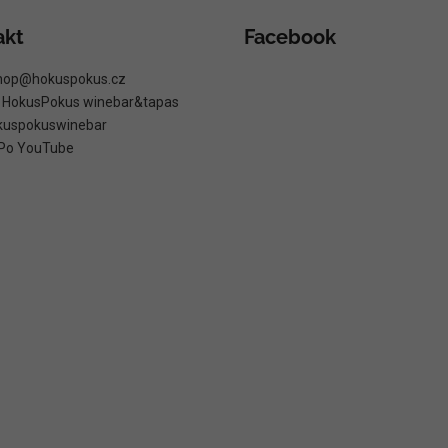
akt
Facebook
hop
@
hokuspokus.cz
: HokusPokus winebar&tapas
kuspokuswinebar
Po YouTube