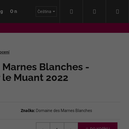
Hledat
Přihlášení
Nák
ng
O nás
Blog
Čeština
koš
ocení
 Marnes Blanches -
 le Muant 2022
Značka:
Domaine des Marnes Blanches
IDA - HIMMEL AUF