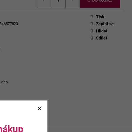
CHEVERGOREN 2024
DO KOŠÍKU
Tisk
846577823
Zeptat se
Hlídat
Sdílet
n
 víno
 nákup