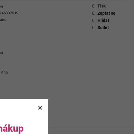
CHEVERGOREN 2024
Tisk
on
246337519
Zeptat se
víno
Hlídat
Sdílet
on
 víno
 nákup