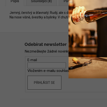
Popis
Související (8)
Podobné (8)
Diskuze
Jemný, čerstvý a šťavnatý. Rudý, ale s duší růžového nebe. Cuvée 
Na nose višně, švestky a bylinky. V chuti lehké, štavnaté, s krásno
Z
á
Odebírat newsletter
p
Nezmeškejte žádné novinky či slevy!
a
t
E-mail
í
Vložením e-mailu souhlasíte s
podmínkami ochran
PŘIHLÁSIT SE