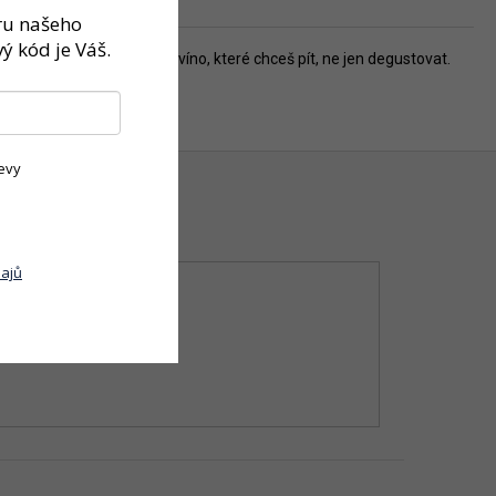
ěru našeho
ý kód je Váš.
ra, žádná filtrace – jen víno, které chceš pít, ne jen degustovat.
evy
ajů