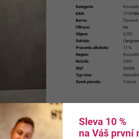
ERDEN II. MAIS
cena:
929 Kč
Kategorie
:
Roussill
699 Kč
EAN
:
1715186
Barva
:
Červené 
Filtrace
:
Ne
Objem
:
0,75 l
Odrůda
:
Carignan
Procento alkoholu
:
11 %
Region
:
Roussill
Ročník
:
2024
Styl
:
Suché
Typ vína
:
Naturální
Země původu
:
Francie
Sleva 10 %
na Váš první