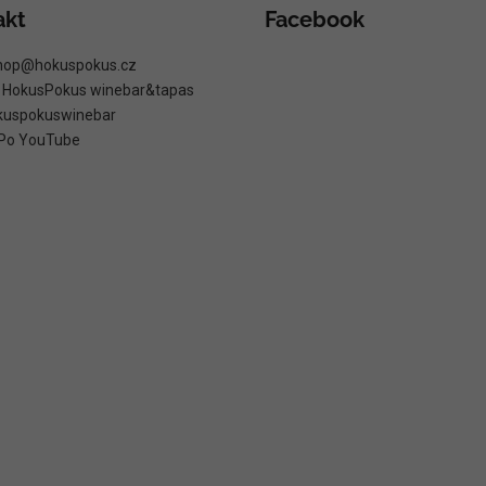
akt
Facebook
hop
@
hokuspokus.cz
: HokusPokus winebar&tapas
kuspokuswinebar
Po YouTube