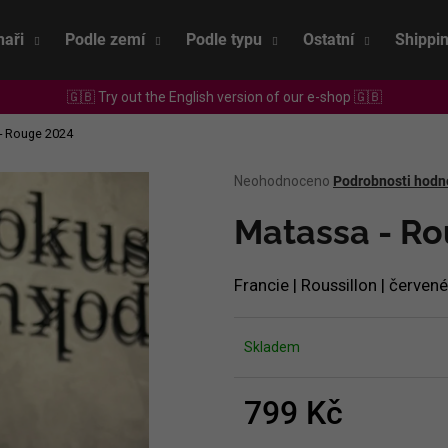
naři
Podle zemí
Podle typu
Ostatní
Shippi
🇬🇧 Try out the English version of our e-shop 🇬🇧
Co potřebujete najít?
- Rouge 2024
Průměrné
Neohodnoceno
Podrobnosti hodn
HLEDAT
hodnocení
produktu
Matassa - R
je
0,0
Doporučujeme
z
Francie | Roussillon | červené
5
hvězdiček.
Skladem
799 Kč
SEPP MUSTER - GRAF SAUVIGNON 2022
CHRISTIAN TSCH
Měrná