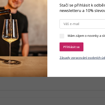
Značka
Stačí se přihlásit k odb
newsletteru a 10% slevov
lehčích červených odrůd vinifikovaných s citem. Krátká macerace, žádná sí
u kyselinkou.
Mám zájem o novinky a sl
Přihlásit se
Zásady zpracování osobních úd
y osobních údajů