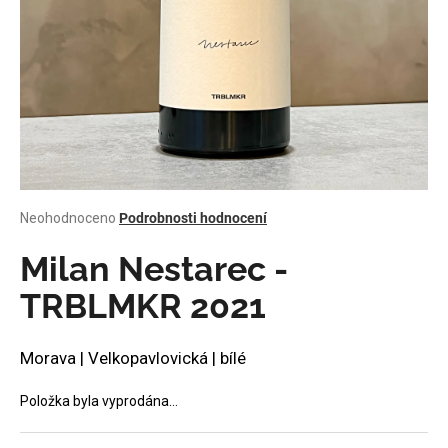
a
j
í
t
?
Průměrné
Neohodnoceno
Podrobnosti hodnocení
HLEDAT
hodnocení
produktu
Milan Nestarec -
je
0,0
TRBLMKR 2021
z
D
5
o
hvězdiček.
Morava | Velkopavlovická | bílé
p
o
Položka byla vyprodána…
r
u