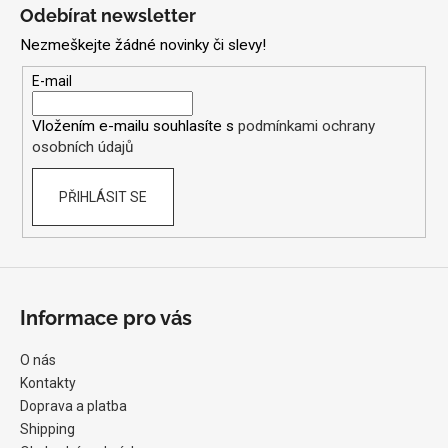
á
Odebírat newsletter
p
Nezmeškejte žádné novinky či slevy!
a
t
E-mail
í
Vložením e-mailu souhlasíte s
podmínkami ochrany
osobních údajů
PŘIHLÁSIT SE
Informace pro vás
O nás
Kontakty
Doprava a platba
Shipping