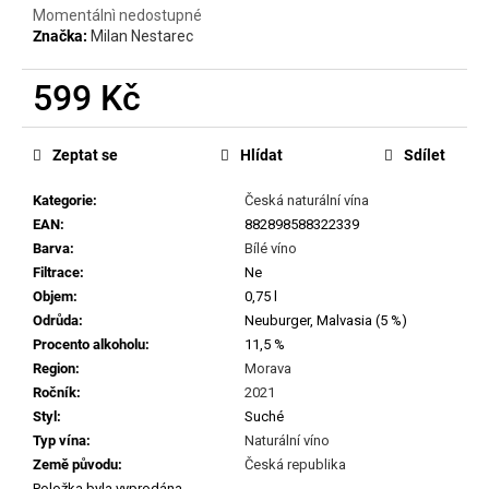
č
Momentálnì nedostupné
u
Značka:
Milan Nestarec
j
e
599 Kč
m
e
Měrná
cena:
Zeptat se
Hlídat
Sdílet
FABRICE
Kategorie
:
Česká naturální vína
DODANE
|
EAN
:
882898588322339
DOMAINE
Barva
:
Bílé víno
DE
Filtrace
:
Ne
SAINT
PIERRE
Objem
:
0,75 l
-
Odrůda
:
Neuburger, Malvasia (5 %)
PETIT
Procento alkoholu
:
11,5 %
CUROULET
Region
:
Morava
2023
Ročník
:
2021
1
Styl
:
Suché
699
Kč
Typ vína
:
Naturální víno
Země původu
:
Česká republika
Položka byla vyprodána…