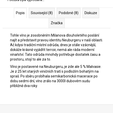
Popis
Související (8)
Podobné (8)
Diskuze
Značka
Tohle víno je zosobněním Milanova dlouholetého poslání
najít a představit pravou identitu Neuburgeru v naší oblasti.
Ač kdysi tradiční místní odrůda, dnes je stále vzácnější,
dokáže krásně vyjádřit terroir, nemá ale ráda moderní
vinařství. Tato odrůda mnohdy potřebuje dostatek času a
prostoru, stojí to ale za to.
Víno je postavené na Neuburgeru, je zde ale 5 % Malvasie.
Je z 25 let starých viničních tratí s podložím bohatým na
spraš. Po sběru probíhala semikarbonická macerace po
dobu sedmi dní, víno zrálo na 3000l dubovém sudu
přibližně dva roky.
Z