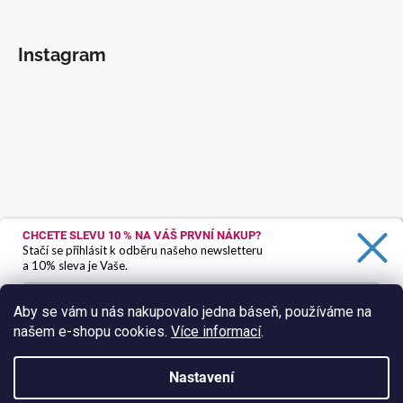
Instagram
CHCETE SLEVU 10 %
NA VÁŠ PRVNÍ NÁKUP?
Stačí se přihlásit k odběru našeho newsletteru
a 10% sleva je Vaše.
Aby se vám u nás nakupovalo jedna báseň, používáme na
našem e-shopu cookies.
Více informací
.
Ano, chci se přihlásit
Zásady zpracování osobních údajů
Nastavení
Sledovat na Instagramu