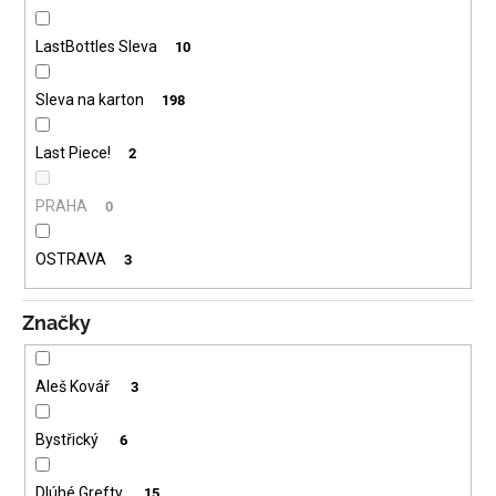
LastBottles Sleva
10
Sleva na karton
198
Last Piece!
2
PRAHA
0
OSTRAVA
3
Značky
Aleš Kovář
3
Bystřický
6
Dlúhé Grefty
15