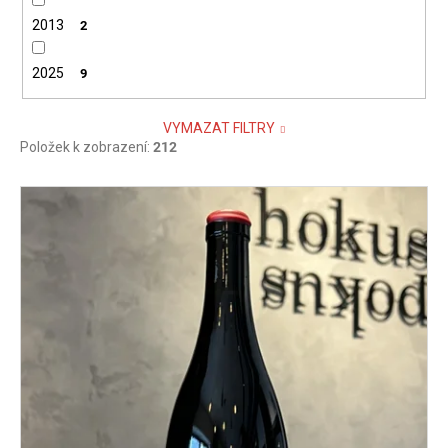
2013
2
2025
9
VYMAZAT FILTRY
Položek k zobrazení:
212
V
ý
p
i
s
p
r
o
d
u