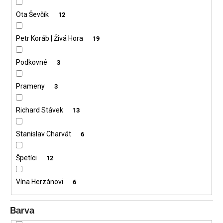
Ota Ševčík
12
Petr Koráb | Živá Hora
19
Podkovné
3
Prameny
3
Richard Stávek
13
Stanislav Charvát
6
Špetíci
12
Vína Herzánovi
6
Barva