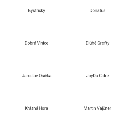
a
Bystřický
Donatus
j
í
t
?
Dobrá Vinice
Dlúhé Grefty
HLEDAT
Jaroslav Osička
JoyDa Cidre
D
o
p
Krásná Hora
Martin Vajčner
o
r
u