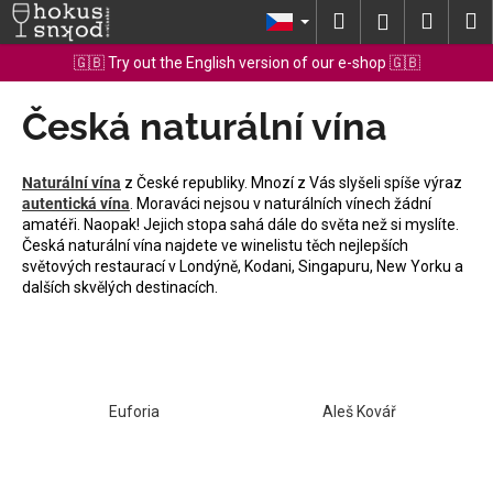
K
Přejít
Hledat
Nákup
M
Přihlášení
na
o
obsah
Zpět
Zpět
košík
🇬🇧 Try out the English version of our e-shop 🇬🇧
š
í
Česká naturální vína
C
k
o
p
Naturální vína
z České republiky. Mnozí z Vás slyšeli spíše výraz
o
autentická vína
. Moraváci nejsou v naturálních vínech žádní
amatéři. Naopak! Jejich stopa sahá dále do světa než si myslíte.
t
Česká naturální vína najdete ve winelistu těch nejlepších
ř
světových restaurací v Londýně, Kodani, Singapuru, New Yorku a
e
dalších skvělých destinacích.
b
u
j
e
Euforia
Aleš Kovář
t
e
n