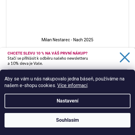
Milan Nestarec - Nach 2025
CHCETE SLEVU 10 %
NA VÁŠ PRVNÍ NÁKUP?
Vyprodáno!
Stačí se přihlásit k odběru našeho newsletteru
399 Kč
a 10% sleva je Vaše.
DETAIL
Aby se vám u nás nakupovalo jedna báseň, používáme na
našem e-shopu cookies.
Více informací
.
Ano, chci se přihlásit
Morava | Velkopavlovická | červené
Zásady zpracování osobních údajů
Nastavení
Souhlasím