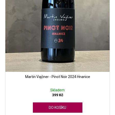
k
t
ů
Martin Vajčner - Pinot Noir 2024 Hnanice
Skladem
399 Kč
DO KOŠÍKU