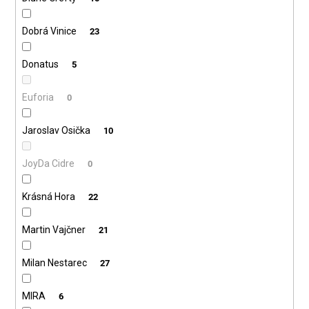
Dobrá Vinice
23
Donatus
5
Euforia
0
Jaroslav Osička
10
JoyDa Cidre
0
Krásná Hora
22
Martin Vajčner
21
Milan Nestarec
27
MIRA
6