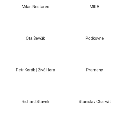
č
u
Milan Nestarec
MIRA
j
e
m
e
Ota Ševčík
Podkovné
SEPP
MUSTER
-
GRAF
SAUVIGNON
Petr Koráb | Živá Hora
Prameny
2022
929
Kč
Richard Stávek
Stanislav Charvát