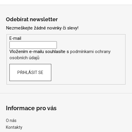
Z
á
Odebírat newsletter
p
Nezmeškejte žádné novinky či slevy!
a
t
E-mail
í
Vložením e-mailu souhlasíte s
podmínkami ochrany
osobních údajů
PŘIHLÁSIT SE
Informace pro vás
O nás
Kontakty