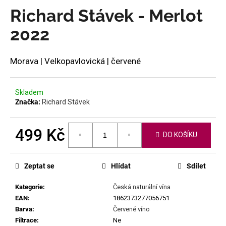
produktu
Richard Stávek - Merlot
a
je
j
0,0
2022
í
z
5
t
hvězdiček.
Morava | Velkopavlovická | červené
?
Skladem
Značka:
Richard Stávek
HLEDAT
499 Kč
DO KOŠÍKU
Měrná
cena:
D
Zeptat se
Hlídat
Sdílet
o
p
Kategorie
:
Česká naturální vína
o
EAN
:
1862373277056751
r
Barva
:
Červené víno
u
Filtrace
:
Ne