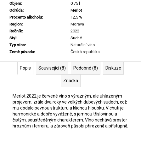
č
Objem
:
0,75 l
u
Odrůda
:
Merlot
j
Procento alkoholu
:
12,5 %
e
Region
:
Morava
m
Ročník
:
2022
e
Styl
:
Suché
Typ vína
:
Naturální víno
Země původu
:
Česká republika
SEPP
MUSTER
-
Popis
Související (8)
Podobné (8)
Diskuze
GRAF
SAUVIGNON
2022
Značka
929
Kč
Merlot 2022 je červené víno s výrazným, ale uhlazeným
projevem, zrálo dva roky ve velkých dubových sudech, což
mu dodalo pevnou strukturu a klidnou hloubku. V chuti je
harmonické a dobře vyvážené, s jemnou tříslovinou a
čistým, soustředěným charakterem. Víno nechává prostor
hroznům i terroiru, a zároveň působí přirozeně a přístupně.