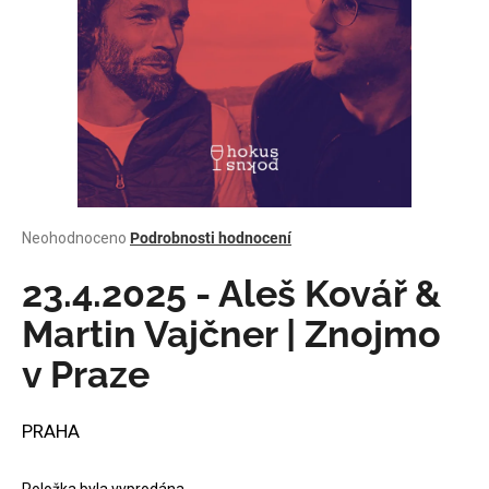
a
j
í
t
?
Průměrné
Neohodnoceno
Podrobnosti hodnocení
HLEDAT
hodnocení
produktu
23.4.2025 - Aleš Kovář &
je
0,0
Martin Vajčner | Znojmo
z
D
v Praze
5
o
hvězdiček.
p
o
PRAHA
r
u