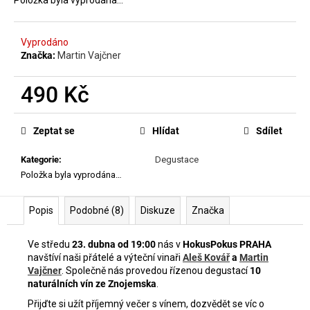
č
Položka byla vyprodána…
u
j
Vyprodáno
e
Značka:
Martin Vajčner
m
e
490 Kč
Měrná
FABRICE
cena:
DODANE
Zeptat se
Hlídat
Sdílet
|
DOMAINE
Kategorie
:
Degustace
DE
Položka byla vyprodána…
SAINT
PIERRE
-
Popis
Podobné (8)
Diskuze
Značka
PETIT
CUROULET
2023
Ve středu
23. dubna od 19:00
nás v
HokusPokus PRAHA
1
navštíví naši přátelé a výteční vinaři
Aleš Kovář
a
Martin
699
Vajčner
. Společně nás provedou řízenou degustací
10
Kč
naturálních vín ze Znojemska
.
Přijďte si užít příjemný večer s vínem, dozvědět se víc o