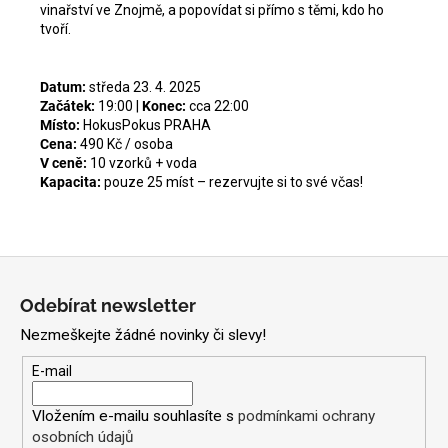
vinařství ve Znojmě, a popovídat si přímo s těmi, kdo ho
tvoří.
Datum:
středa 23. 4. 2025
Začátek:
19:00 |
Konec:
cca 22:00
Místo:
HokusPokus PRAHA
Cena:
490 Kč / osoba
V ceně:
10 vzorků + voda
Kapacita:
pouze 25 míst – rezervujte si to své včas!
Z
á
Odebírat newsletter
p
Nezmeškejte žádné novinky či slevy!
a
t
E-mail
í
Vložením e-mailu souhlasíte s
podmínkami ochrany
osobních údajů