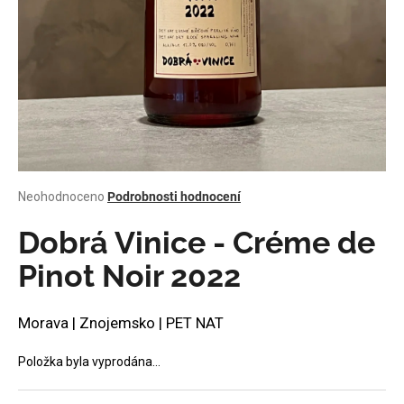
a
j
í
t
?
Průměrné
Neohodnoceno
Podrobnosti hodnocení
HLEDAT
hodnocení
produktu
Dobrá Vinice - Créme de
je
0,0
Pinot Noir 2022
z
D
5
o
hvězdiček.
Morava | Znojemsko | PET NAT
p
o
Položka byla vyprodána…
r
u