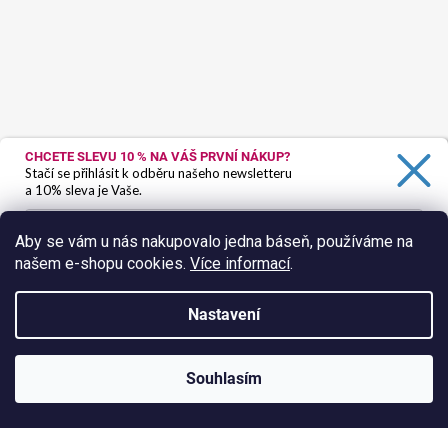
CHCETE SLEVU 10 %
NA VÁŠ PRVNÍ NÁKUP?
Stačí se přihlásit k odběru našeho newsletteru
a 10% sleva je Vaše.
Aby se vám u nás nakupovalo jedna báseň, používáme na
našem e-shopu cookies.
Více informací
.
Ano, chci se přihlásit
Zásady zpracování osobních údajů
Nastavení
Sledovat na Instagramu
Vytvořil Shoptet
Souhlasím
Copyright 2026
HokusPokus.wine
. Všechna práva vyhrazena.