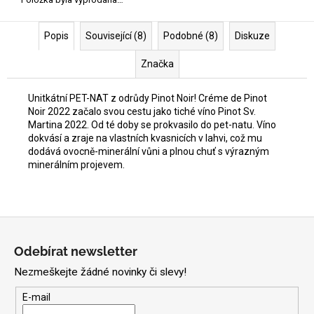
Popis
Související (8)
Podobné (8)
Diskuze
Značka
Unitkátní PET-NAT z odrůdy Pinot Noir! Créme de Pinot
Noir 2022 začalo svou cestu jako tiché víno Pinot Sv.
Martina 2022. Od té doby se prokvasilo do pet-natu. Víno
dokvásí a zraje na vlastních kvasnicích v lahvi, což mu
dodává ovocně-minerální vůni a plnou chuť s výrazným
minerálním projevem.
Z
á
Odebírat newsletter
p
Nezmeškejte žádné novinky či slevy!
a
t
E-mail