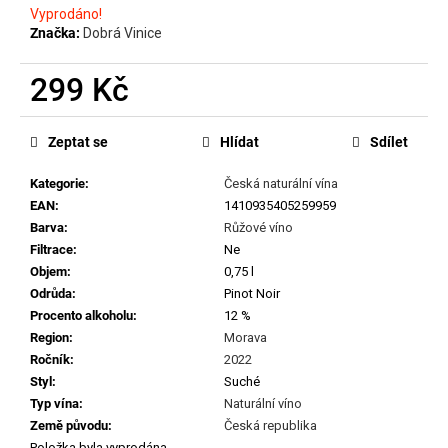
č
Vyprodáno!
u
Značka:
Dobrá Vinice
j
e
299 Kč
m
e
Měrná
cena:
Zeptat se
Hlídat
Sdílet
CHRISTIAN
Kategorie
:
Česká naturální vína
TSCHIDA
-
EAN
:
1410935405259959
HIMMEL
Barva
:
Růžové víno
AUF
Filtrace
:
Ne
ERDEN
II.
Objem
:
0,75 l
MAISCHEVERGOREN
Odrůda
:
Pinot Noir
2024
Procento alkoholu
:
12 %
699
Region
:
Morava
Kč
Ročník
:
2022
Styl
:
Suché
Typ vína
:
Naturální víno
Země původu
:
Česká republika
Položka byla vyprodána…