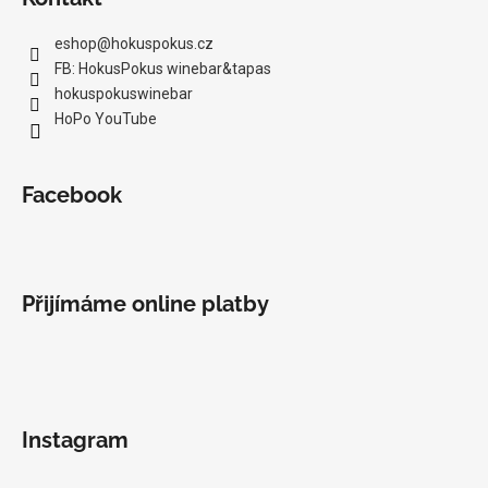
eshop
@
hokuspokus.cz
FB: HokusPokus winebar&tapas
hokuspokuswinebar
HoPo YouTube
Facebook
Přijímáme online platby
Instagram