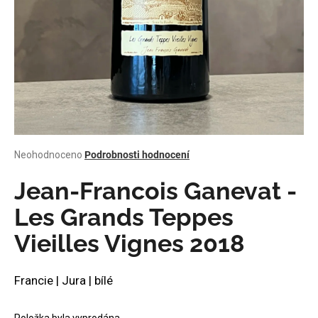
a
j
í
t
?
Průměrné
Neohodnoceno
Podrobnosti hodnocení
HLEDAT
hodnocení
produktu
Jean-Francois Ganevat -
je
0,0
Les Grands Teppes
z
D
Vieilles Vignes 2018
5
o
hvězdiček.
p
o
Francie | Jura | bílé
r
u