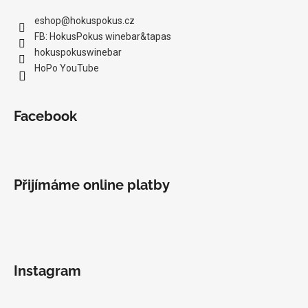
eshop
@
hokuspokus.cz
FB: HokusPokus winebar&tapas
hokuspokuswinebar
HoPo YouTube
Facebook
Přijímáme online platby
Instagram