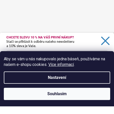
CHCETE SLEVU 10 %
NA VÁŠ PRVNÍ NÁKUP?
Stačí se přihlásit k odběru našeho newsletteru
a 10% sleva je Vaše.
Aby se vám u nás nakupovalo jedna báseň, používáme na
našem e-shopu cookies.
Více informací
.
Ano, chci se přihlásit
Zásady zpracování osobních údajů
Nastavení
Sledovat na Instagramu
Vytvořil Shoptet
Souhlasím
Copyright 2026
HokusPokus.wine
. Všechna práva vyhrazena.