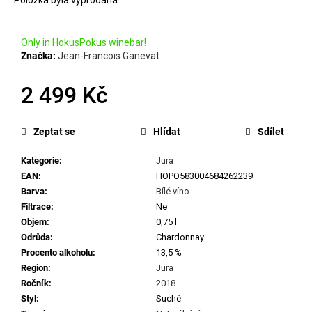
č
Položka byla vyprodána…
u
j
Only in HokusPokus winebar!
e
Značka:
Jean-Francois Ganevat
m
e
2 499 Kč
Měrná
MILAN
cena:
NESTAREC
Zeptat se
Hlídat
Sdílet
-
DANGER
Kategorie
:
Jura
380
EAN
:
HOPO583004684262239
VOLTS
2025
Barva
:
Bílé víno
Filtrace
:
Ne
549
Kč
Objem
:
0,75 l
Odrůda
:
Chardonnay
Procento alkoholu
:
13,5 %
Region
:
Jura
Ročník
:
2018
Styl
:
Suché