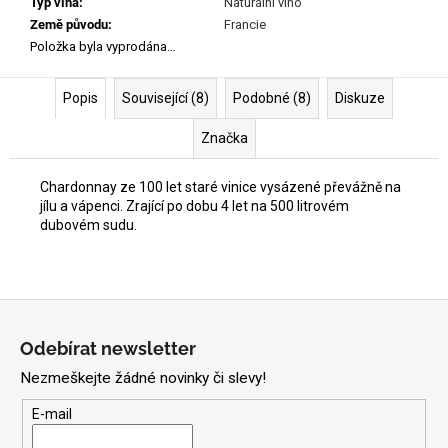
Typ vína
:
Naturální víno
Země původu
:
Francie
Položka byla vyprodána…
Popis
Související (8)
Podobné (8)
Diskuze
Značka
Chardonnay ze 100 let staré vinice vysázené převážně na
jílu a vápenci. Zrající po dobu 4 let na 500 litrovém
dubovém sudu.
Z
á
Odebírat newsletter
p
Nezmeškejte žádné novinky či slevy!
a
t
E-mail
í