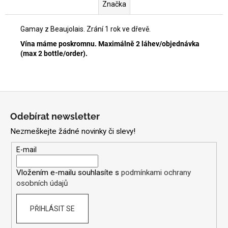
Značka
Gamay z Beaujolais. Zrání 1 rok ve dřevě.
Vína máme poskromnu. Maximálně 2 láhev/objednávka
(max 2 bottle/order).
Z
á
Odebírat newsletter
p
Nezmeškejte žádné novinky či slevy!
a
t
E-mail
í
Vložením e-mailu souhlasíte s
podmínkami ochrany
osobních údajů
PŘIHLÁSIT SE