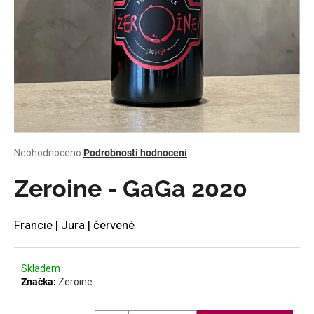
a
j
í
t
?
Průměrné
Neohodnoceno
Podrobnosti hodnocení
HLEDAT
hodnocení
produktu
Zeroine - GaGa 2020
je
0,0
z
D
Francie | Jura | červené
5
o
hvězdiček.
p
o
Skladem
Značka:
Zeroine
r
u