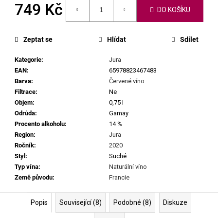
č
749 Kč
DO KOŠÍKU
u
j
Měrná
cena:
e
Zeptat se
Hlídat
Sdílet
m
e
Kategorie
:
Jura
EAN
:
65978823467483
Barva
:
Červené víno
SEPP
MUSTER
Filtrace
:
Ne
-
Objem
:
0,75 l
GRAF
Odrůda
:
Gamay
SAUVIGNON
2022
Procento alkoholu
:
14 %
Region
:
Jura
929
Kč
Ročník
:
2020
Styl
:
Suché
Typ vína
:
Naturální víno
Země původu
:
Francie
Popis
Související (8)
Podobné (8)
Diskuze