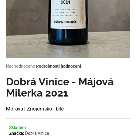
a
j
í
t
?
Průměrné
Neohodnoceno
Podrobnosti hodnocení
HLEDAT
hodnocení
produktu
Dobrá Vinice - Májová
je
0,0
Milerka 2021
z
D
5
o
hvězdiček.
Morava | Znojemsko | bílé
p
o
r
Skladem
u
Značka:
Dobrá Vinice