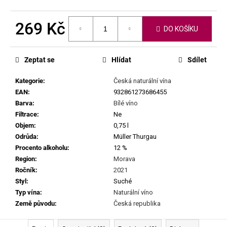
č
u
j
269 Kč
DO KOŠÍKU
e
Měrná
m
cena:
e
Zeptat se
Hlídat
Sdílet
Kategorie
:
Česká naturální vína
FABRICE
EAN
:
932861273686455
DODANE
|
Barva
:
Bílé víno
DOMAINE
Filtrace
:
Ne
DE
Objem
:
0,75 l
SAINT
Odrůda
:
Müller Thurgau
PIERRE
-
Procento alkoholu
:
12 %
PETIT
Region
:
Morava
CUROULET
Ročník
:
2021
2023
Styl
:
Suché
1
Typ vína
:
Naturální víno
699
Kč
Země původu
:
Česká republika