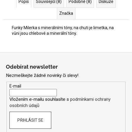
Popis
Související (8)
Podobné (8)
Diskuze
Značka
Funky Milerka s minerálními tóny, na chuti je limetka, na
vůni jsou chlebové a minerální tóny.
Z
á
Odebírat newsletter
p
Nezmeškejte žádné novinky či slevy!
a
t
E-mail
í
Vložením e-mailu souhlasíte s
podmínkami ochrany
osobních údajů
PŘIHLÁSIT SE