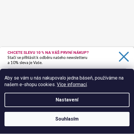
CHCETE SLEVU 10 %
NA VÁŠ PRVNÍ NÁKUP?
Stačí se přihlásit k odběru našeho newsletteru
a 10% sleva je Vaše.
Aby se vám u nás nakupovalo jedna báseň, používáme na
našem e-shopu cookies.
Více informací
.
Ano, chci se přihlásit
Zásady zpracování osobních údajů
Nastavení
Sledovat na Instagramu
Vytvořil Shoptet
Souhlasím
Copyright 2026
HokusPokus.wine
. Všechna práva vyhrazena.