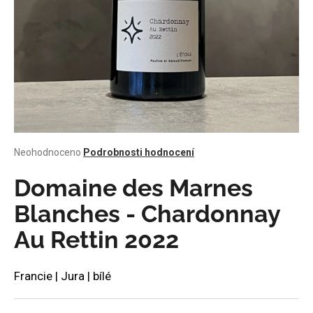
a
j
í
t
?
Průměrné
Neohodnoceno
Podrobnosti hodnocení
HLEDAT
hodnocení
produktu
Domaine des Marnes
je
0,0
Blanches - Chardonnay
z
D
Au Rettin 2022
5
o
hvězdiček.
p
o
Francie | Jura | bílé
r
u