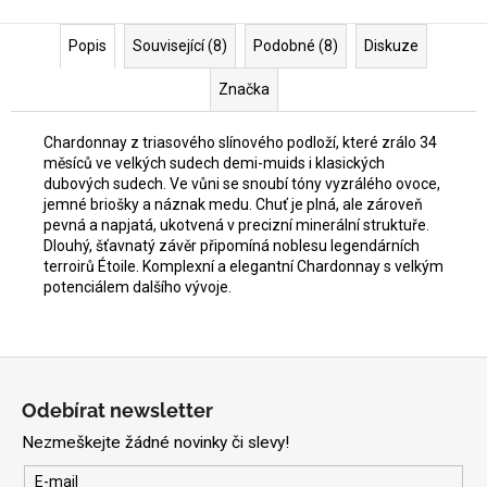
Popis
Související (8)
Podobné (8)
Diskuze
Značka
Chardonnay z triasového slínového podloží, které zrálo 34
měsíců ve velkých sudech demi-muids i klasických
dubových sudech. Ve vůni se snoubí tóny vyzrálého ovoce,
jemné briošky a náznak medu. Chuť je plná, ale zároveň
pevná a napjatá, ukotvená v precizní minerální struktuře.
Dlouhý, šťavnatý závěr připomíná noblesu legendárních
terroirů Étoile. Komplexní a elegantní Chardonnay s velkým
potenciálem dalšího vývoje.
Z
á
Odebírat newsletter
p
Nezmeškejte žádné novinky či slevy!
a
t
E-mail