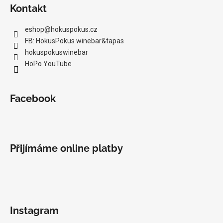
Kontakt
eshop
@
hokuspokus.cz
FB: HokusPokus winebar&tapas
hokuspokuswinebar
HoPo YouTube
Facebook
Přijímáme online platby
Instagram