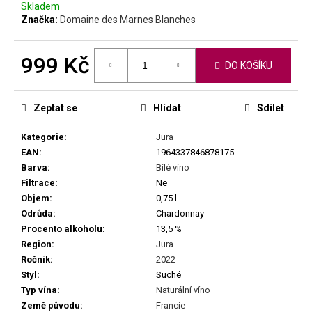
č
Skladem
u
Značka:
Domaine des Marnes Blanches
j
e
999 Kč
m
DO KOŠÍKU
e
Měrná
cena:
Zeptat se
Hlídat
Sdílet
CHRISTIAN
TSCHIDA
Kategorie
:
Jura
-
EAN
:
1964337846878175
BIRDSCAPE
2022
Barva
:
Bílé víno
PINK
Filtrace
:
Ne
749
Objem
:
0,75 l
Kč
Odrůda
:
Chardonnay
Procento alkoholu
:
13,5 %
Region
:
Jura
Ročník
:
2022
Styl
:
Suché
Typ vína
:
Naturální víno
Země původu
:
Francie