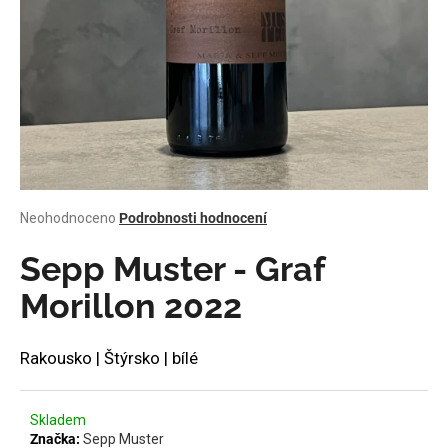
a
j
í
t
?
Průměrné
Neohodnoceno
Podrobnosti hodnocení
HLEDAT
hodnocení
produktu
Sepp Muster - Graf
je
0,0
Morillon 2022
z
D
5
o
hvězdiček.
Rakousko | Štýrsko | bílé
p
o
r
Skladem
u
Značka:
Sepp Muster