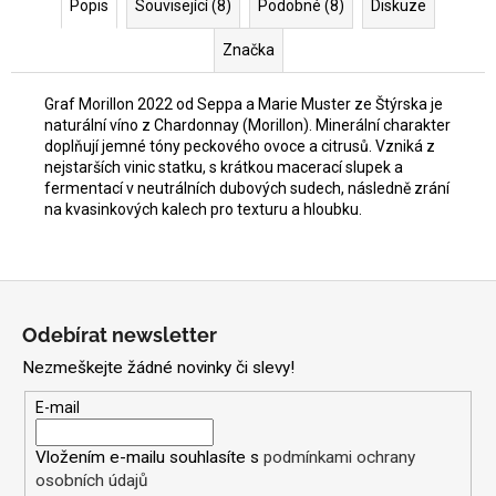
Popis
Související (8)
Podobné (8)
Diskuze
Značka
Graf Morillon 2022 od Seppa a Marie Muster ze Štýrska je
naturální víno z Chardonnay (Morillon). Minerální charakter
doplňují jemné tóny peckového ovoce a citrusů. Vzniká z
nejstarších vinic statku, s krátkou macerací slupek a
fermentací v neutrálních dubových sudech, následně zrání
na kvasinkových kalech pro texturu a hloubku.
Z
á
Odebírat newsletter
p
Nezmeškejte žádné novinky či slevy!
a
t
E-mail
í
Vložením e-mailu souhlasíte s
podmínkami ochrany
osobních údajů