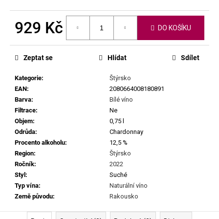
č
u
j
929 Kč
DO KOŠÍKU
e
Měrná
m
cena:
e
Zeptat se
Hlídat
Sdílet
Kategorie
:
Štýrsko
CHRISTIAN
EAN
:
2080664008180891
TSCHIDA
-
Barva
:
Bílé víno
LAISSEZ
Filtrace
:
Ne
-
Objem
:
0,75 l
FAIRE
Odrůda
:
Chardonnay
2021
Procento alkoholu
:
12,5 %
1
Region
:
Štýrsko
399
Kč
Ročník
:
2022
Styl
:
Suché
Typ vína
:
Naturální víno
Země původu
:
Rakousko