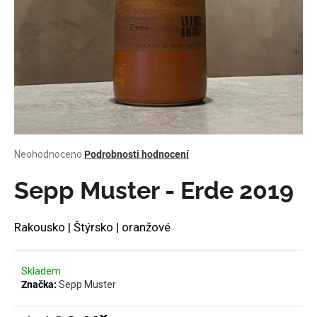
a
j
í
t
?
Průměrné
Neohodnoceno
Podrobnosti hodnocení
HLEDAT
hodnocení
produktu
Sepp Muster - Erde 2019
je
0,0
z
D
Rakousko | Štýrsko | oranžové
5
o
hvězdiček.
p
o
Skladem
Značka:
Sepp Muster
r
u