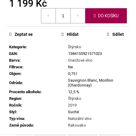
č
1 199 Kč
u
Měrná
j
DO KOŠÍKU
cena:
e
m
e
Zeptat se
Hlídat
Sdílet
Kategorie
:
Štýrsko
MILAN
EAN
:
1384155921571023
NESTAREC
Barva
:
Oranžové víno
-
DANGER
Filtrace
:
Ne
380
Objem
:
0,75 l
VOLTS
Sauvignon Blanc, Morillon
2025
Odrůda
:
(Chardonnay)
549
Procento alkoholu
:
12,5 %
Kč
Region
:
Štýrsko
Ročník
:
2019
Styl
:
Suché
Typ vína
:
Naturální víno
Země původu
:
Rakousko