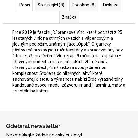
Popis
Související (8)
Podobné (8)
Diskuze
Značka
Erde 2019 je fascinující oranžové víno, které pochází z 25
let starých vinic na strmých svazích s vápencovým a
jílovitým podložím, známým jako „Opok“. Organicky
pěstované hrozny jsou ručně sbírány a zpracovávány bez
filtrace, síření a čeření. Víno zraje 9 měsíců na slupkách v
dřevěných sudech a následně dalších 20 měsíců v
dřevěných sudech, čímž získává svou jedinečnou
komplexnost. Stočené do hliněných lahví, které
zachovávají čistotu a výraznost, nabízí Erde výrazné tóny
kandované ovoce, medu, zázvoru, mandlí, jasmínu, máty a
orientálního koření.
Z
á
Odebírat newsletter
p
Nezmeškejte žádné novinky či slevy!