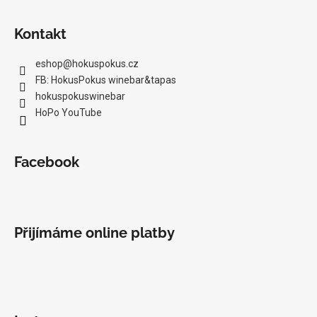
Kontakt
eshop
@
hokuspokus.cz
FB: HokusPokus winebar&tapas
hokuspokuswinebar
HoPo YouTube
Facebook
Přijímáme online platby