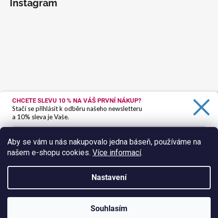
Instagram
CHCETE SLEVU 10 %
NA VÁŠ PRVNÍ NÁKUP?
Stačí se přihlásit k odběru našeho newsletteru
a 10% sleva je Vaše.
Aby se vám u nás nakupovalo jedna báseň, používáme na
našem e-shopu cookies.
Více informací
.
Ano, chci se přihlásit
Zásady zpracování osobních údajů
Nastavení
Sledovat na Instagramu
Vytvořil Shoptet
Souhlasím
Copyright 2026
HokusPokus.wine
. Všechna práva vyhrazena.