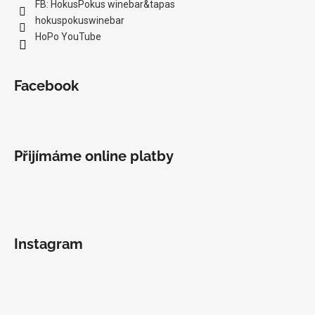
FB: HokusPokus winebar&tapas
hokuspokuswinebar
HoPo YouTube
Facebook
Přijímáme online platby
Instagram