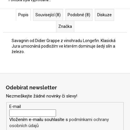
Popis
Související (8)
Podobné (8)
Diskuze
Značka
Savagnin od Didier Grappe z vinohradu Longefin. Klasická
Jura umocněná podložím ve kterém dominuje šedý slín a
železo.
Z
á
Odebírat newsletter
p
Nezmeškejte žádné novinky či slevy!
a
t
E-mail
í
Vložením e-mailu souhlasíte s
podmínkami ochrany
osobních údajů