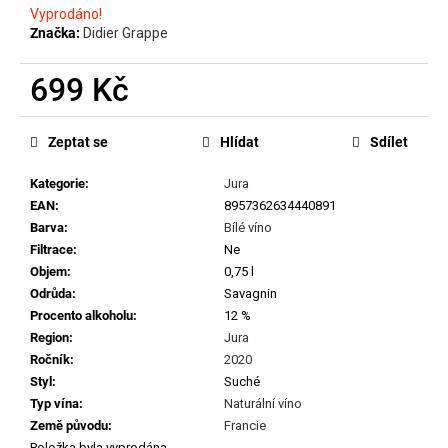
č
Vyprodáno!
u
Značka:
Didier Grappe
j
e
699 Kč
m
e
Měrná
cena:
Zeptat se
Hlídat
Sdílet
CHRISTIAN
Kategorie
:
Jura
TSCHIDA
-
EAN
:
8957362634440891
HIMMEL
Barva
:
Bílé víno
AUF
Filtrace
:
Ne
ERDEN
II.
Objem
:
0,75 l
MAISCHEVERGOREN
Odrůda
:
Savagnin
2024
Procento alkoholu
:
12 %
699
Region
:
Jura
Kč
Ročník
:
2020
Styl
:
Suché
Typ vína
:
Naturální víno
Země původu
:
Francie
Položka byla vyprodána…