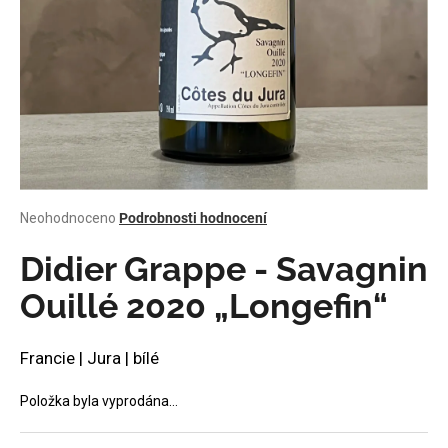
a
j
í
t
?
Průměrné
Neohodnoceno
Podrobnosti hodnocení
HLEDAT
hodnocení
produktu
Didier Grappe - Savagnin
je
0,0
Ouillé 2020 „Longefin“
z
D
5
o
hvězdiček.
Francie | Jura | bílé
p
o
Položka byla vyprodána…
r
u