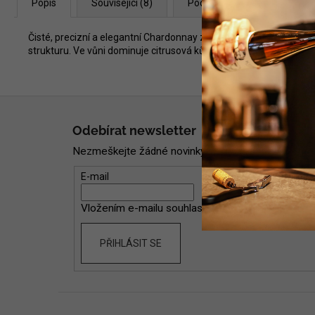
Popis
Související (8)
Podobné (8)
Diskuze
Čisté, precizní a elegantní Chardonnay z Jury. Toto výjimečné ví
strukturu. Ve vůni dominuje citrusová kůra, bílé květy a peckové 
Z
á
Odebírat newsletter
p
Nezmeškejte žádné novinky či slevy!
a
t
E-mail
í
Vložením e-mailu souhlasíte s
podmínkami ochran
PŘIHLÁSIT SE