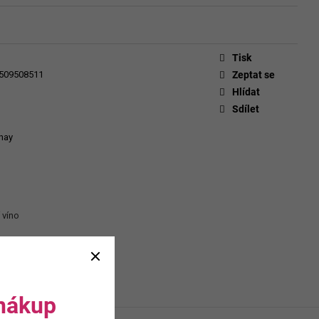
CHEVERGOREN 2024
Tisk
509508511
Zeptat se
Hlídat
Sdílet
nay
 víno
 nákup