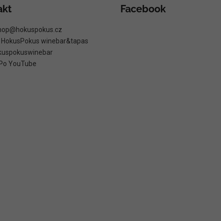
akt
Facebook
hop
@
hokuspokus.cz
: HokusPokus winebar&tapas
kuspokuswinebar
Po YouTube