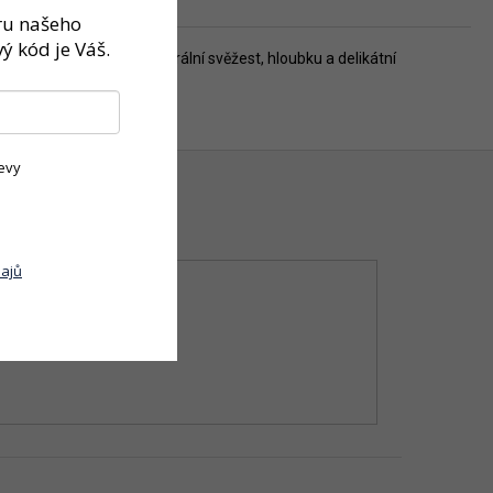
ěru našeho
ý kód je Váš.
dinečný charakter – minerální svěžest, hloubku a delikátní
evy
ajů