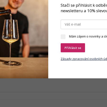
Značka
Stačí se přihlásit k odb
newsletteru a 10% slevov
no pochází z terroiru bohatého na vápenec a opuku, což mu propůjčuje je
ovoce, s jemnými tóny másla a lískových oříšků.
Mám zájem o novinky a sl
Přihlásit se
Zásady zpracování osobních úd
y osobních údajů