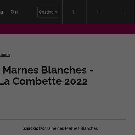
Hledat
Přihlášení
Nák
ng
O nás
Blog
Čeština
koš
ocení
 Marnes Blanches -
La Combette 2022
Značka:
Domaine des Marnes Blanches
IDA - HIMMEL AUF