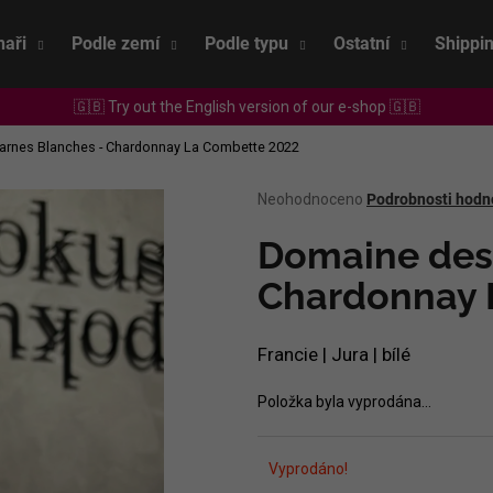
naři
Podle zemí
Podle typu
Ostatní
Shippi
🇬🇧 Try out the English version of our e-shop 🇬🇧
Co potřebujete najít?
rnes Blanches - Chardonnay La Combette 2022
Průměrné
Neohodnoceno
Podrobnosti hodn
HLEDAT
hodnocení
produktu
Domaine des
je
0,0
Chardonnay 
Doporučujeme
z
5
hvězdiček.
Francie | Jura | bílé
Položka byla vyprodána…
Vyprodáno!
SEPP MUSTER - GRAF SAUVIGNON 2022
CHRISTIAN TSCH