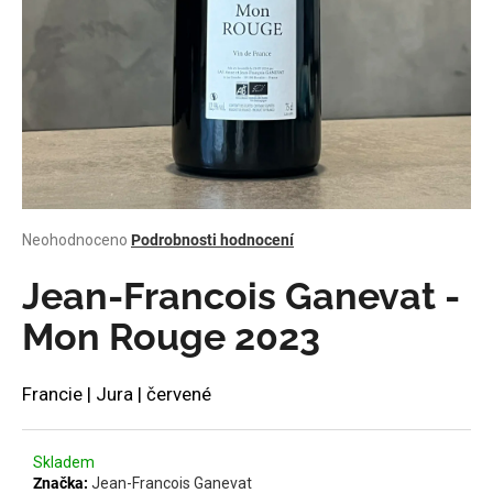
a
j
í
t
?
Průměrné
Neohodnoceno
Podrobnosti hodnocení
HLEDAT
hodnocení
produktu
Jean-Francois Ganevat -
je
0,0
Mon Rouge 2023
z
D
5
o
hvězdiček.
Francie | Jura | červené
p
o
r
Skladem
u
Značka:
Jean-Francois Ganevat