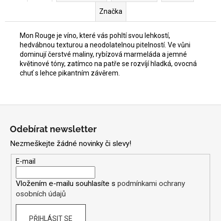
Značka
Mon Rouge je víno, které vás pohltí svou lehkostí,
hedvábnou texturou a neodolatelnou pitelností. Ve vůni
dominují čerstvé maliny, rybízová marmeláda a jemné
květinové tóny, zatímco na patře se rozvíjí hladká, ovocná
chuť s lehce pikantním závěrem.
Z
á
Odebírat newsletter
p
Nezmeškejte žádné novinky či slevy!
a
t
E-mail
í
Vložením e-mailu souhlasíte s
podmínkami ochrany
osobních údajů
PŘIHLÁSIT SE