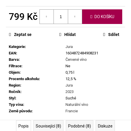
č
u
j
799 Kč
DO KOŠÍKU
e
Měrná
m
cena:
e
Zeptat se
Hlídat
Sdílet
Kategorie
:
Jura
CHRISTIAN
EAN
:
1604872484908231
TSCHIDA
-
Barva
:
Červené víno
BIRDSCAPE
Filtrace
:
Ne
2022
Objem
:
0,75 l
PINK
Procento alkoholu
:
12,5 %
749
Region
:
Jura
Kč
Ročník
:
2023
Styl
:
Suché
Typ vína
:
Naturální víno
Země původu
:
Francie
Popis
Související (8)
Podobné (8)
Diskuze