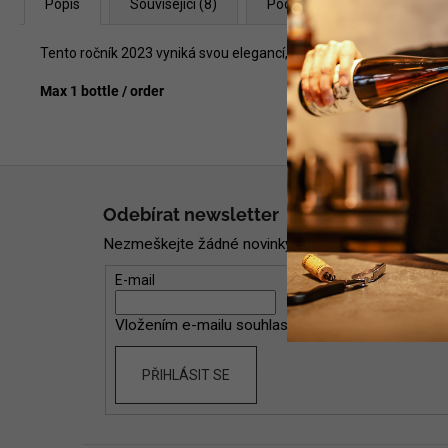
Popis
Související (8)
Podobné (8)
Diskuze
Tento ročník 2023 vyniká svou elegancí, svěžestí a komplexní chu
Max 1 bottle / order
Z
á
Odebírat newsletter
p
Nezmeškejte žádné novinky či slevy!
a
t
E-mail
í
Vložením e-mailu souhlasíte s
podmínkami ochran
PŘIHLÁSIT SE