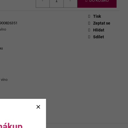
CHEVERGOREN 2024
DO KOŠÍKU
Tisk
900826351
Zeptat se
víno
Hlídat
Sdílet
au
 víno
 nákup