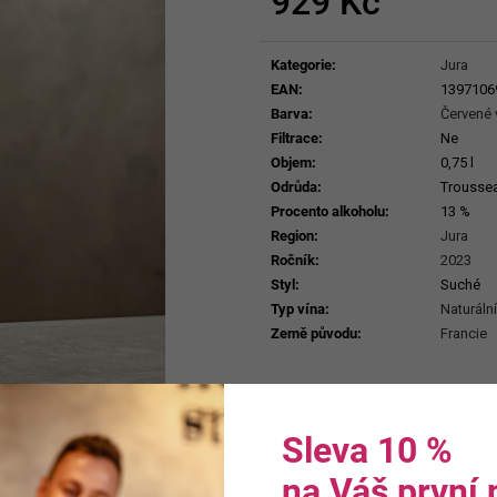
929 Kč
ERDEN II. MAIS
929 Kč
Měrná
699 Kč
cena:
Kategorie
:
Jura
EAN
:
1397106
Barva
:
Červené 
Filtrace
:
Ne
Objem
:
0,75 l
Odrůda
:
Trousse
Procento alkoholu
:
13 %
Region
:
Jura
Ročník
:
2023
Styl
:
Suché
Typ vína
:
Naturální
Země původu
:
Francie
Sleva 10 %
na Váš první