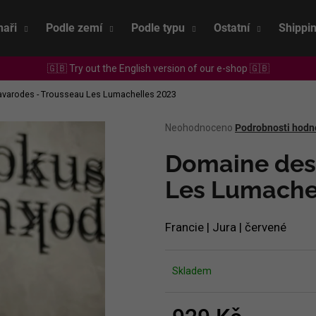
naři
Podle zemí
Podle typu
Ostatní
Shippi
🇬🇧 Try out the English version of our e-shop 🇬🇧
Co potřebujete najít?
varodes - Trousseau Les Lumachelles 2023
Průměrné
Neohodnoceno
Podrobnosti hodn
HLEDAT
hodnocení
produktu
Domaine des
je
0,0
Les Lumache
Doporučujeme
z
5
hvězdiček.
Francie | Jura | červené
Skladem
SEPP MUSTER - GRAF SAUVIGNON 2022
CHRISTIAN TSCH