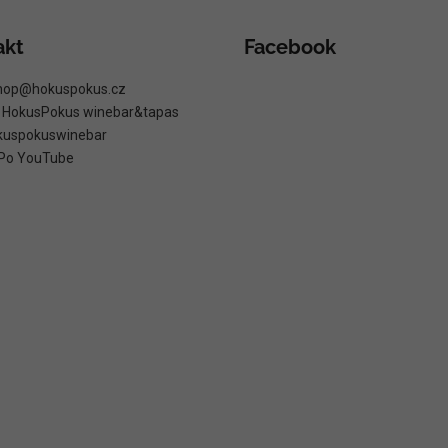
akt
Facebook
hop
@
hokuspokus.cz
: HokusPokus winebar&tapas
kuspokuswinebar
Po YouTube