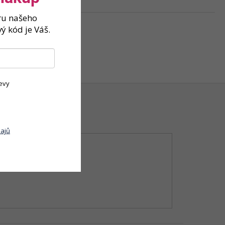
ěru našeho
ý kód je Váš.
evy
ajů