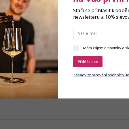
Značka
Stačí se přihlásit k odb
tí s jemnými tóny červeného ovoce a koření.
newsletteru a 10% slevov
Mám zájem o novinky a sl
Přihlásit se
Zásady zpracování osobních úd
y osobních údajů