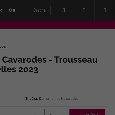
Hledat
Přihlášení
Nák
ng
O nás
Blog
Čeština
koš
ocení
 Cavarodes - Trousseau
lles 2023
Značka:
Domaine des Cavarodes
IDA - HIMMEL AUF