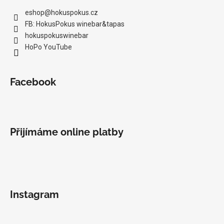
eshop
@
hokuspokus.cz
FB: HokusPokus winebar&tapas
hokuspokuswinebar
HoPo YouTube
Facebook
Přijímáme online platby
Instagram