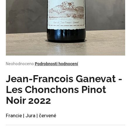
a
j
í
t
?
Průměrné
Neohodnoceno
Podrobnosti hodnocení
HLEDAT
hodnocení
produktu
Jean-Francois Ganevat -
je
0,0
Les Chonchons Pinot
z
D
Noir 2022
5
o
hvězdiček.
p
o
Francie | Jura | červené
r
u