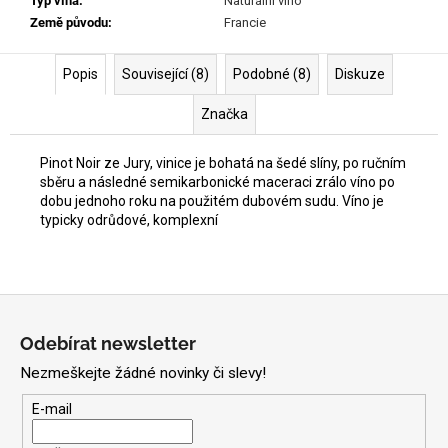
Typ vína
:
Naturální víno
Země původu
:
Francie
Popis
Související (8)
Podobné (8)
Diskuze
Značka
Pinot Noir ze Jury, vinice je bohatá na šedé slíny, po ručním
sběru a následné semikarbonické maceraci zrálo víno po
dobu jednoho roku na použitém dubovém sudu. Víno je
typicky odrůdové, komplexní
Z
á
Odebírat newsletter
p
Nezmeškejte žádné novinky či slevy!
a
t
E-mail
í