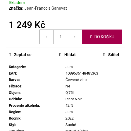
č
Skladem
u
Značka:
Jean-Francois Ganevat
j
e
1 249 Kč
m
e
Měrná
DO KOŠÍKU
cena:
MATASSA
-
Zeptat se
Hlídat
Sdílet
CUVÉE
MARGUERITE
Kategorie
:
Jura
2024
EAN
:
1089636148485363
699
Barva
:
Červené víno
Kč
Filtrace
:
Ne
Objem
:
0,75 l
Odrůda
:
Pinot Noir
Procento alkoholu
:
12 %
Region
:
Jura
Ročník
:
2022
Styl
:
Suché