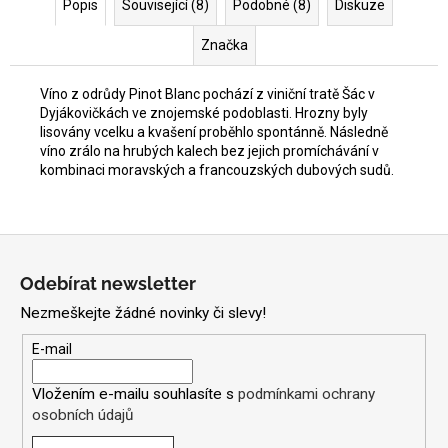
Popis
Související (8)
Podobné (8)
Diskuze
Značka
Víno z odrůdy Pinot Blanc pochází z viniční tratě Šác v
Dyjákovičkách ve znojemské podoblasti. Hrozny byly
lisovány vcelku a kvašení proběhlo spontánně. Následně
víno zrálo na hrubých kalech bez jejich promíchávání v
kombinaci moravských a francouzských dubových sudů.
Z
á
Odebírat newsletter
p
Nezmeškejte žádné novinky či slevy!
a
t
E-mail
í
Vložením e-mailu souhlasíte s
podmínkami ochrany
osobních údajů