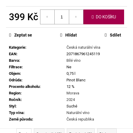
č
u
j
399 Kč
DO KOŠÍKU
e
Měrná
m
cena:
e
Zeptat se
Hlídat
Sdílet
Kategorie
:
Česká naturální vína
CHRISTIAN
EAN
:
2071867961245119
TSCHIDA
-
Barva
:
Bílé víno
HIMMEL
Filtrace
:
Ne
AUF
Objem
:
0,75 l
ERDEN
Odrůda
:
Pinot Blanc
II.
MAISCHEVERGOREN
Procento alkoholu
:
12 %
2024
Region
:
Morava
699
Ročník
:
2024
Kč
Styl
:
Suché
Typ vína
:
Naturální víno
Země původu
:
Česká republika