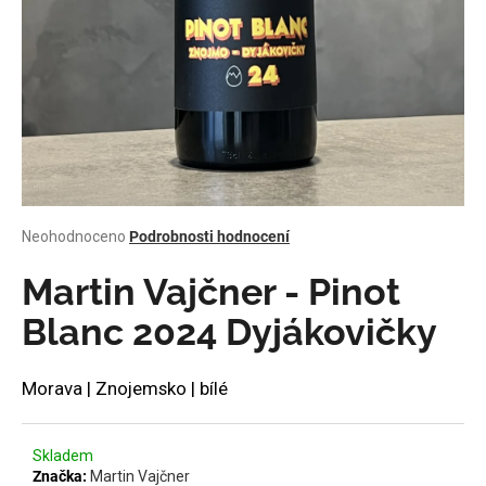
a
j
í
t
?
Průměrné
Neohodnoceno
Podrobnosti hodnocení
HLEDAT
hodnocení
produktu
Martin Vajčner - Pinot
je
0,0
Blanc 2024 Dyjákovičky
z
D
5
o
hvězdiček.
Morava | Znojemsko | bílé
p
o
r
Skladem
u
Značka:
Martin Vajčner