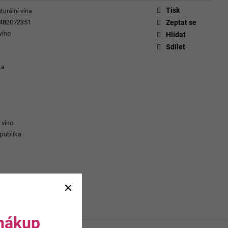
CHEVERGOREN 2024
Tisk
turální vína
482072351
Zeptat se
víno
Hlídat
Sdílet
ka
 víno
publika
 nákup