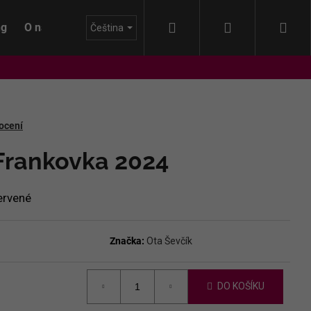
Hledat
Přihlášení
Nák
ng
O nás
Blog
Čeština
koš
ocení
 Frankovka 2024
ervené
Značka:
Ota Ševčík
DO KOŠÍKU
IDA - HIMMEL AUF