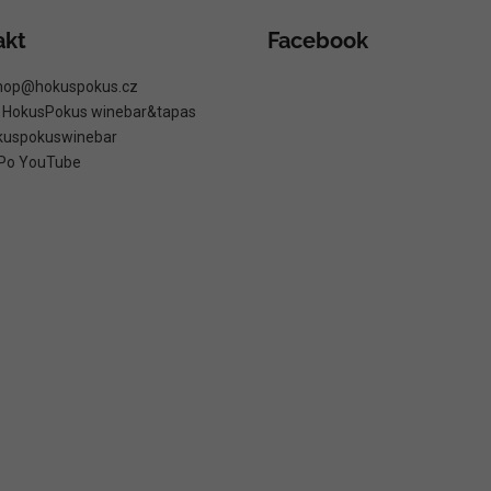
akt
Facebook
hop
@
hokuspokus.cz
: HokusPokus winebar&tapas
kuspokuswinebar
Po YouTube