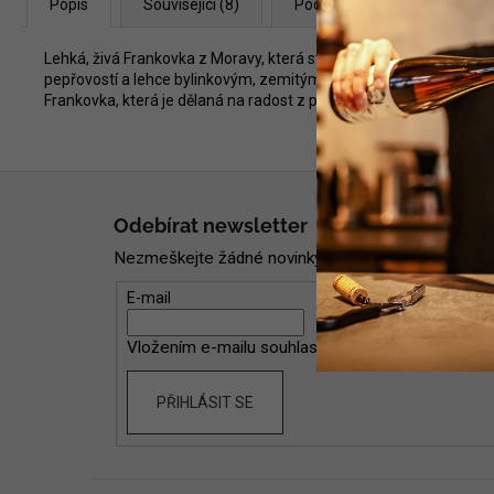
Popis
Související (8)
Podobné (8)
Diskuze
Lehká, živá Frankovka z Moravy, která stojí na čistém ovocném pro
pepřovostí a lehce bylinkovým, zemitým tónem. Víno působí svěže, 
Frankovka, která je dělaná na radost z pití než na přemýšlení.
Z
á
Odebírat newsletter
p
Nezmeškejte žádné novinky či slevy!
a
t
E-mail
í
Vložením e-mailu souhlasíte s
podmínkami ochran
PŘIHLÁSIT SE