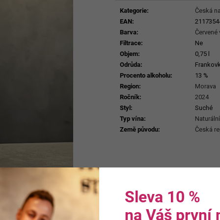
ERDEN II. MAIS
cena:
929 Kč
Kategorie
:
Česká na
699 Kč
EAN
:
2117354
Barva
:
Červené 
Filtrace
:
Ne
Objem
:
0,75 l
Odrůda
:
Frankov
Procento alkoholu
:
13 %
Region
:
Morava
Ročník
:
2024
Styl
:
Suché
Typ vína
:
Naturální
Země původu
:
Česká re
Sleva 10 %
na Váš první