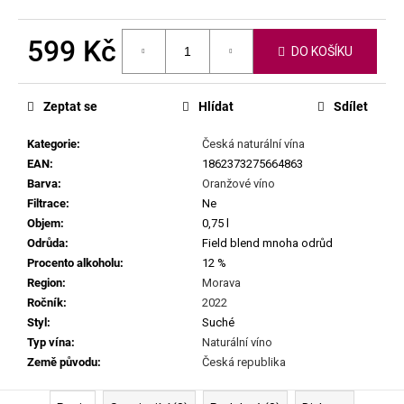
č
u
j
599 Kč
DO KOŠÍKU
e
Měrná
m
cena:
e
Zeptat se
Hlídat
Sdílet
Kategorie
:
Česká naturální vína
SEPP
EAN
:
1862373275664863
MUSTER
-
Barva
:
Oranžové víno
GRAF
Filtrace
:
Ne
SAUVIGNON
Objem
:
0,75 l
2022
Odrůda
:
Field blend mnoha odrůd
929
Procento alkoholu
:
12 %
Kč
Region
:
Morava
Ročník
:
2022
Styl
:
Suché
Typ vína
:
Naturální víno
Země původu
:
Česká republika