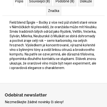
Popis
Související (8)
Podobné (8)
Diskuze
Značka
Field blend Špigle – Bočky z více než půl století staré vinice
v Němčičkách tě přesvědčí, že oranžáda může mít hloubku.
Směs tradičních bílých odrůd jako Ryzlink, Veltlín, Večerka,
Sylván, Milerka, Neuburské či Muškát se sbírá dohromady
a poctivě zraje celý rok – semi-karbonicky, na celých
hroznech. Výsledkem je koncentrované, výrazně kořenité
víno s bylinnými tóny a svěží linkou citrusů a broskvového
kompotu. Na patře se ozve jemná, ale důrazná tříslovina,
připomínka dlouhého kontaktu se slupkami. Stávek znovu
ukazuje, že oranžové víno může být nejen experiment, ale
i opravdová elegance s charakterem.
Z
á
Odebírat newsletter
p
Nezmeškejte žádné novinky či slevy!
a