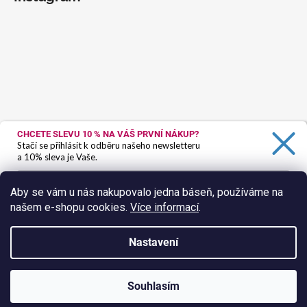
CHCETE SLEVU 10 %
NA VÁŠ PRVNÍ NÁKUP?
Stačí se přihlásit k odběru našeho newsletteru
a 10% sleva je Vaše.
Aby se vám u nás nakupovalo jedna báseň, používáme na
našem e-shopu cookies.
Více informací
.
Ano, chci se přihlásit
Zásady zpracování osobních údajů
Nastavení
Sledovat na Instagramu
Vytvořil Shoptet
Souhlasím
Copyright 2026
HokusPokus.wine
. Všechna práva vyhrazena.