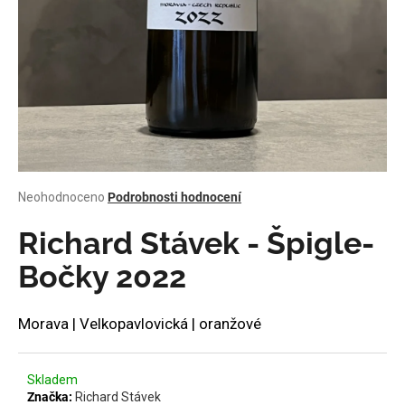
a
j
í
t
?
Průměrné
Neohodnoceno
Podrobnosti hodnocení
HLEDAT
hodnocení
produktu
Richard Stávek - Špigle-
je
0,0
Bočky 2022
z
D
5
o
hvězdiček.
Morava | Velkopavlovická | oranžové
p
o
r
Skladem
u
Značka:
Richard Stávek