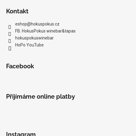
Kontakt
eshop
@
hokuspokus.cz
FB: HokusPokus winebar&tapas
hokuspokuswinebar
HoPo YouTube
Facebook
Přijímáme online platby
Instagram