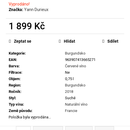
č
Vyprodáno!
u
Značka:
Yann Durieux
j
e
1 899 Kč
m
e
Měrná
cena:
Zeptat se
Hlídat
Sdílet
SEPP
Kategorie
:
Burgundsko
MUSTER
-
EAN
:
963907413665271
GRAF
Barva
:
Červené víno
SAUVIGNON
Filtrace
:
Ne
2022
Objem
:
0,75 l
929
Region
:
Burgundsko
Kč
Ročník
:
2018
Styl
:
Suché
Typ vína
:
Naturální víno
Země původu
:
Francie
Položka byla vyprodána…