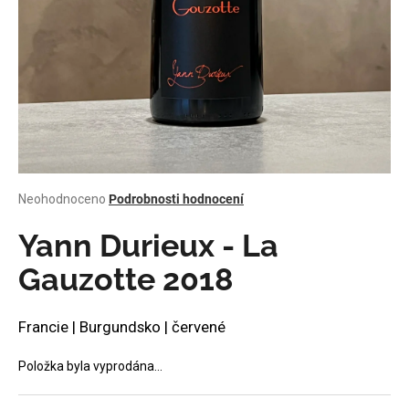
a
j
í
t
?
Průměrné
Neohodnoceno
Podrobnosti hodnocení
HLEDAT
hodnocení
produktu
Yann Durieux - La
je
0,0
Gauzotte 2018
z
D
5
o
hvězdiček.
Francie | Burgundsko | červené
p
o
Položka byla vyprodána…
r
u