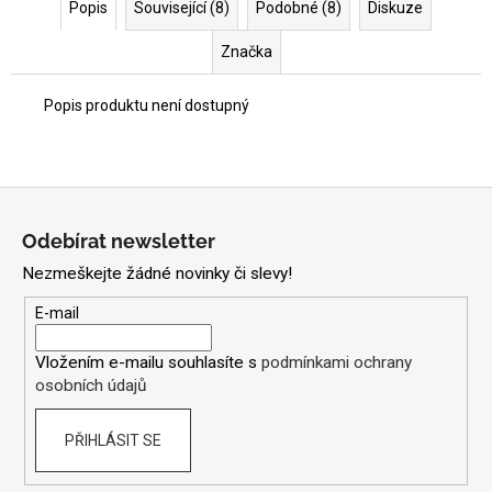
Popis
Související (8)
Podobné (8)
Diskuze
Značka
Popis produktu není dostupný
Z
á
Odebírat newsletter
p
Nezmeškejte žádné novinky či slevy!
a
t
E-mail
í
Vložením e-mailu souhlasíte s
podmínkami ochrany
osobních údajů
PŘIHLÁSIT SE