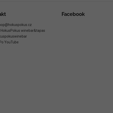
akt
Facebook
hop
@
hokuspokus.cz
: HokusPokus winebar&tapas
kuspokuswinebar
Po YouTube