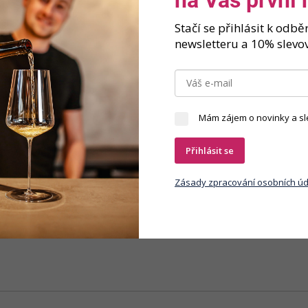
Značka
Stačí se přihlásit k odb
bohatým na zkameněliny gryphaea, což vínu dodává jeho jemnou mineral
newsletteru a 10% slevov
u o lehce slané minerální tóny. V chuti se projevuje živá kyselinka, kt
ázejí pečlivým tříděním. Fermentace probíhá na původních kvasinkách v 
kologické a biodynamické postupy zaručují autentický projev terroiru.
Mám zájem o novinky a sl
Přihlásit se
Zásady zpracování osobních úd
y osobních údajů