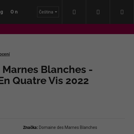
Hledat
Přihlášení
Nák
ng
O nás
Blog
Čeština
koš
ocení
 Marnes Blanches -
n Quatre Vis 2022
Značka:
Domaine des Marnes Blanches
IDA - HIMMEL AUF