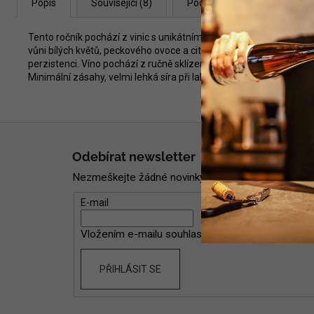
Popis
Související (8)
Podobné (8)
Diskuze
Tento ročník pochází z vinic s unikátním vápencovým terroirem 
vůni bílých květů, peckového ovoce a citrusové svěžesti, doplněno
perzistenci. Víno pochází z ručně sklízených hroznů, které proch
Minimální zásahy, velmi lehká síra při lahvování a certifikované e
Z
á
Odebírat newsletter
p
Nezmeškejte žádné novinky či slevy!
a
t
E-mail
í
Vložením e-mailu souhlasíte s
podmínkami ochran
PŘIHLÁSIT SE