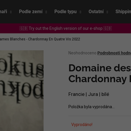
naři
Podle zemí
Podle typu
Ostatní
Shippi
🇬🇧 Try out the English version of our e-shop 🇬🇧
Co potřebujete najít?
rnes Blanches - Chardonnay En Quatre Vis 2022
Průměrné
Neohodnoceno
Podrobnosti hodn
HLEDAT
hodnocení
produktu
Domaine des
je
0,0
Chardonnay E
Doporučujeme
z
5
hvězdiček.
Francie | Jura | bílé
Položka byla vyprodána…
Vyprodáno!
SEPP MUSTER - GRAF SAUVIGNON 2022
CHRISTIAN TSCH