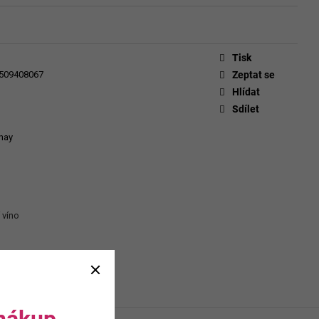
CHEVERGOREN 2024
Tisk
509408067
Zeptat se
Hlídat
Sdílet
nay
 víno
 nákup