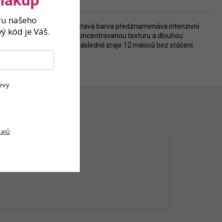
ěru našeho
itu a hloubku. Třpytivě zlatavá barva předznamenává intenzivní
ý kód je Váš.
erá podporuje jeho bohatou, koncentrovanou texturu a dlouhou
500litrových sudech, kde následně zraje 12 měsíců bez stáčení.
evy
ajů