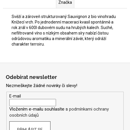
Značka
Svěží a zároveň strukturovaný Sauvignon z bio vinohradu
Knížecí vrch. Po jednodenní maceraci kvasil spontánně a
rok zrál v 600l dubovém sudu na hrubých kalech. Suché,
nefiltrované víno s nízkým obsahem síry nabízí čistou
odrůdovou aromatiku a minerální závěr, který odráží
charakter terroiru.
Z
á
Odebírat newsletter
p
Nezmeškejte žádné novinky či slevy!
a
t
E-mail
í
Vložením e-mailu souhlasíte s
podmínkami ochrany
osobních údajů
PŘIHLÁSIT SE