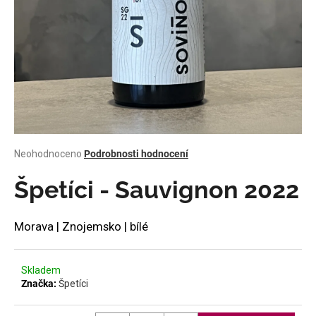
a
j
í
t
?
Průměrné
Neohodnoceno
Podrobnosti hodnocení
HLEDAT
hodnocení
produktu
Špetíci - Sauvignon 2022
je
0,0
z
D
Morava | Znojemsko | bílé
5
o
hvězdiček.
p
o
Skladem
Značka:
Špetíci
r
u