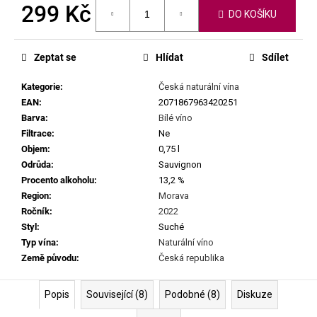
č
299 Kč
DO KOŠÍKU
u
j
Měrná
cena:
e
Zeptat se
Hlídat
Sdílet
m
e
Kategorie
:
Česká naturální vína
EAN
:
2071867963420251
Barva
:
Bílé víno
SEPP
MUSTER
Filtrace
:
Ne
-
Objem
:
0,75 l
GRAF
Odrůda
:
Sauvignon
SAUVIGNON
2022
Procento alkoholu
:
13,2 %
Region
:
Morava
929
Kč
Ročník
:
2022
Styl
:
Suché
Typ vína
:
Naturální víno
Země původu
:
Česká republika
Popis
Související (8)
Podobné (8)
Diskuze