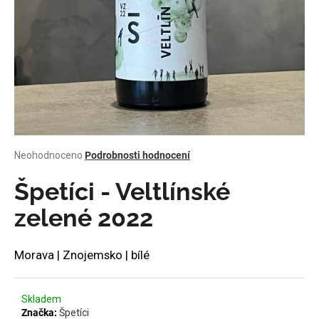
a
j
í
t
?
Průměrné
Neohodnoceno
Podrobnosti hodnocení
HLEDAT
hodnocení
produktu
Špetíci - Veltlínské
je
0,0
zelené 2022
z
D
5
o
hvězdiček.
Morava | Znojemsko | bílé
p
o
r
Skladem
u
Značka:
Špetíci