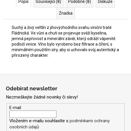
Popis
Související (8)
Podobné (8)
Diskuze
Značka
Suchý a živý veltlín z jihovýchodního svahu viniční tratě
Fládnická. Ve vůni a chuti se projevuje svěží kyselina,
jemná pepřovost a minerální závěr, který odráží vápenité
podloží vinice. Víno bylo vyrobeno bez filtrace a číření, s
minimálním použitím síry, aby si uchovalo svůj autentický a
přirozený charakter.
Z
á
Odebírat newsletter
p
Nezmeškejte žádné novinky či slevy!
a
t
E-mail
í
Vložením e-mailu souhlasíte s
podmínkami ochrany
osobních údajů