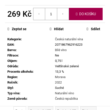
č
u
j
269 Kč
DO KOŠÍKU
e
Měrná
m
cena:
e
Zeptat se
Hlídat
Sdílet
Kategorie
:
Česká naturální vína
SEPP
EAN
:
2071867962916223
MUSTER
-
Barva
:
Bílé víno
GRAF
Filtrace
:
Ne
SAUVIGNON
Objem
:
0,75 l
2022
Odrůda
:
Veltlínské zelené
929
Procento alkoholu
:
13,3 %
Kč
Region
:
Morava
Ročník
:
2022
Styl
:
Suché
Typ vína
:
Naturální víno
Země původu
:
Česká republika