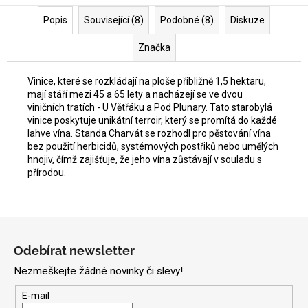
Popis
Související (8)
Podobné (8)
Diskuze
Značka
Vinice, které se rozkládají na ploše přibližně 1,5 hektaru,
mají stáří mezi 45 a 65 lety a nacházejí se ve dvou
viničních tratích - U Větřáku a Pod Plunary. Tato starobylá
vinice poskytuje unikátní terroir, který se promítá do každé
lahve vína. Standa Charvát se rozhodl pro pěstování vína
bez použití herbicidů, systémových postřiků nebo umělých
hnojiv, čímž zajišťuje, že jeho vína zůstávají v souladu s
přírodou.
Z
á
Odebírat newsletter
p
Nezmeškejte žádné novinky či slevy!
a
t
E-mail