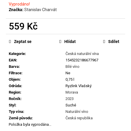
č
Vyprodáno!
u
Značka:
Stanislav Charvát
j
e
559 Kč
m
e
Měrná
cena:
Zeptat se
Hlídat
Sdílet
MATASSA
Kategorie
:
Česká naturální vína
-
CUVÉE
EAN
:
1545232186677967
MARGUERITE
Barva
:
Bílé víno
2024
Filtrace
:
Ne
699
Objem
:
0,75 l
Kč
Odrůda
:
Ryzlink Vlašský
Region
:
Morava
Ročník
:
2023
Styl
:
Suché
Typ vína
:
Naturální víno
Země původu
:
Česká republika
Položka byla vyprodána…