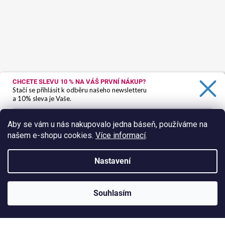
CHCETE SLEVU 10 %
NA VÁŠ PRVNÍ NÁKUP?
Stačí se přihlásit k odběru našeho newsletteru
a 10% sleva je Vaše.
Aby se vám u nás nakupovalo jedna báseň, používáme na
našem e-shopu cookies.
Více informací
.
Ano, chci se přihlásit
Zásady zpracování osobních údajů
Nastavení
Sledovat na Instagramu
Vytvořil Shoptet
Souhlasím
Copyright 2026
HokusPokus.wine
. Všechna práva vyhrazena.