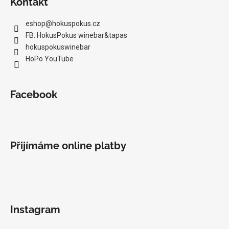
Kontakt
eshop
@
hokuspokus.cz
FB: HokusPokus winebar&tapas
hokuspokuswinebar
HoPo YouTube
Facebook
Přijímáme online platby
Instagram