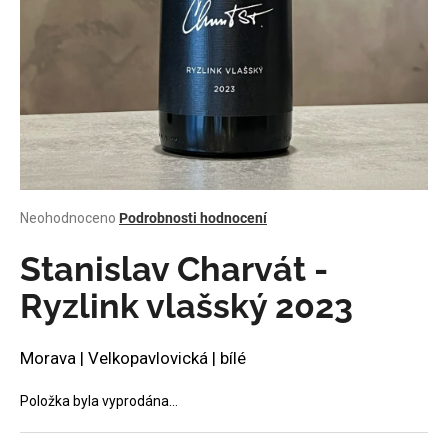
a
j
í
t
?
Průměrné
Neohodnoceno
Podrobnosti hodnocení
HLEDAT
hodnocení
produktu
Stanislav Charvát -
je
0,0
Ryzlink vlašský 2023
z
D
5
o
hvězdiček.
Morava | Velkopavlovická | bílé
p
o
Položka byla vyprodána…
r
u