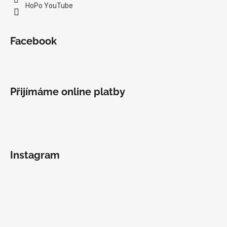
č
HoPo YouTube
u
j
e
Facebook
m
e
MATASSA
Přijímáme online platby
-
CUVÉE
MARGUERITE
2024
699
Kč
Instagram