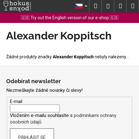
K
Přejít
Hledat
Nákup
M
Přihlášení
na
o
obsah
Zpět
Zpět
košík
🇬🇧 Try out the English version of our e-shop 🇬🇧
š
í
Alexander Koppitsch
C
k
o
p
o
Žádné produkty značky
Alexander Koppitsch
nebyly nalezeny...
t
Z
ř
á
Odebírat newsletter
e
p
b
Nezmeškejte žádné novinky či slevy!
a
u
t
E-mail
j
í
e
Vložením e-mailu souhlasíte s
podmínkami ochrany
t
osobních údajů
e
n
PŘIHLÁSIT SE