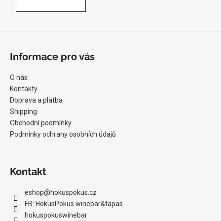
a
j
í
t
Informace pro vás
?
O nás
Kontakty
Doprava a platba
Shipping
HLEDAT
Obchodní podmínky
Podmínky ochrany osobních údajů
D
o
Kontakt
p
o
eshop
@
hokuspokus.cz
r
FB: HokusPokus winebar&tapas
u
hokuspokuswinebar