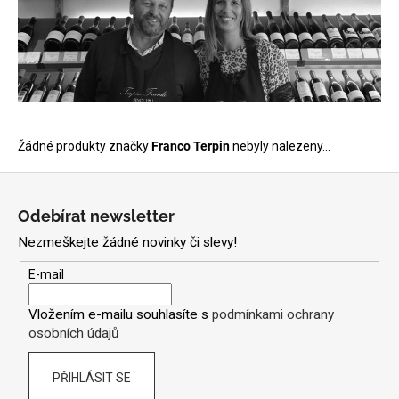
a
j
í
t
?
Žádné produkty značky
Franco Terpin
nebyly nalezeny...
Z
á
HLEDAT
Odebírat newsletter
p
Nezmeškejte žádné novinky či slevy!
a
t
E-mail
D
í
o
Vložením e-mailu souhlasíte s
podmínkami ochrany
p
osobních údajů
o
r
PŘIHLÁSIT SE
u