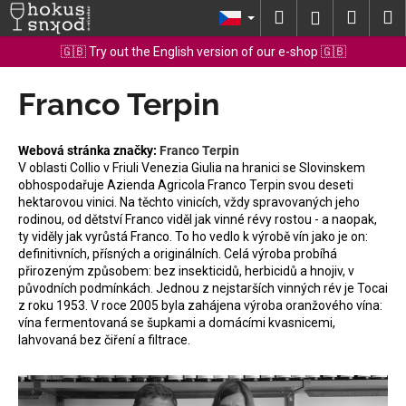
K
Přejít
Hledat
Nákup
M
Přihlášení
na
o
obsah
Zpět
Zpět
košík
🇬🇧 Try out the English version of our e-shop 🇬🇧
š
í
Franco Terpin
C
k
o
p
Webová stránka značky:
Franco Terpin
o
V oblasti Collio v Friuli Venezia Giulia na hranici se Slovinskem
obhospodařuje Azienda Agricola Franco Terpin svou deseti
t
hektarovou vinici. Na těchto vinicích, vždy spravovaných jeho
ř
rodinou, od dětství Franco viděl jak vinné révy rostou - a naopak,
e
ty viděly jak vyrůstá Franco. To ho vedlo k výrobě vín jako je on:
definitivních, přísných a originálních. Celá výroba probíhá
b
přirozeným způsobem: bez insekticidů, herbicidů a hnojiv, v
u
původních podmínkách. Jednou z nejstarších vinných rév je Tocai
z roku 1953. V roce 2005 byla zahájena výroba oranžového vína:
j
vína fermentovaná se šupkami a domácími kvasnicemi,
e
lahvovaná bez čiření a filtrace.
t
e
n