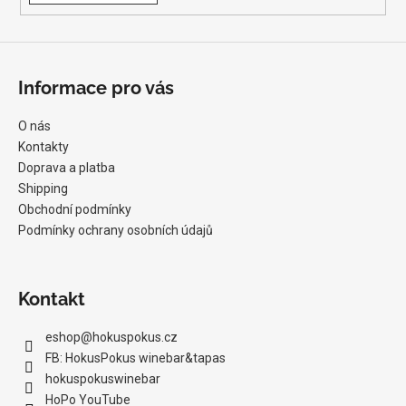
č
u
j
e
m
Informace pro vás
e
O nás
Kontakty
CHRISTIAN
Doprava a platba
TSCHIDA
-
Shipping
NON
Obchodní podmínky
TRADITION
Podmínky ochrany osobních údajů
WHITE
2021
1
399
Kontakt
Kč
eshop
@
hokuspokus.cz
FB: HokusPokus winebar&tapas
hokuspokuswinebar
HoPo YouTube