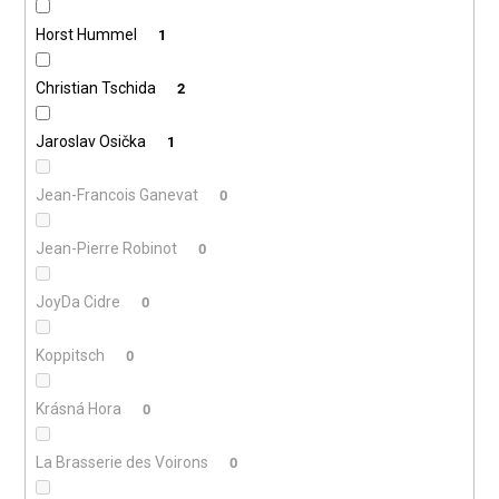
Horst Hummel
1
Christian Tschida
2
Jaroslav Osička
1
Jean-Francois Ganevat
0
Jean-Pierre Robinot
0
JoyDa Cidre
0
Koppitsch
0
Krásná Hora
0
La Brasserie des Voirons
0