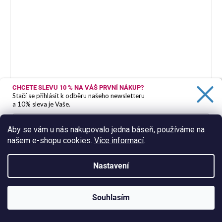
CHCETE SLEVU 10 %
NA VÁŠ PRVNÍ NÁKUP?
Stačí se přihlásit k odběru našeho newsletteru
Microbio Wines - KM 0" El Origen" 2023
a 10% sleva je Vaše.
Skladem
Aby se vám u nás nakupovalo jedna báseň, používáme na
569 Kč
našem e-shopu cookies.
Více informací
.
Ano, chci se přihlásit
DO KOŠÍKU
Zásady zpracování osobních údajů
Nastavení
Španělsko | Madrid | oranžové
Souhlasím