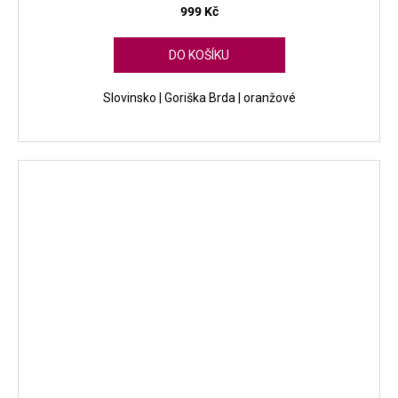
999 Kč
DO KOŠÍKU
Slovinsko | Goriška Brda | oranžové