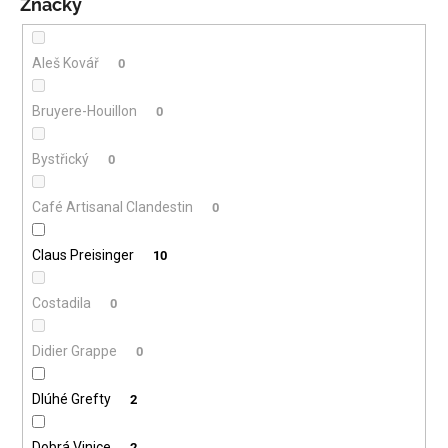
Značky
Aleš Kovář
0
Bruyere-Houillon
0
Bystřický
0
Café Artisanal Clandestin
0
Claus Preisinger
10
Costadila
0
Didier Grappe
0
Dlúhé Grefty
2
Dobrá Vinice
2