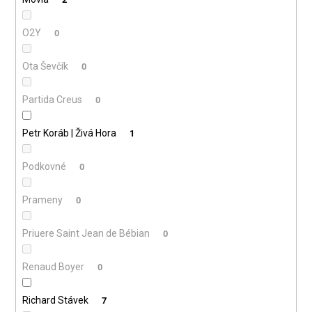
O2Y
0
Ota Ševčík
0
Partida Creus
0
Petr Koráb | Živá Hora
1
Podkovné
0
Prameny
0
Priuere Saint Jean de Bébian
0
Renaud Boyer
0
Richard Stávek
7