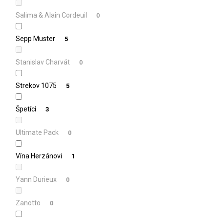
Salima & Alain Cordeuil
0
Sepp Muster
5
Stanislav Charvát
0
Strekov 1075
5
Špetíci
3
Ultimate Pack
0
Vína Herzánovi
1
Yann Durieux
0
Zanotto
0